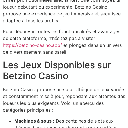
offres promotionnelles alléchantes. Que vous soyez un
joueur débutant ou expérimenté, Betzino Casino
propose une expérience de jeu immersive et sécurisée
adaptée à tous les profils.
Pour découvrir toutes les fonctionnalités et avantages
de cette plateforme, n’hésitez pas à visiter
https://betzino-casino.app/
et plongez dans un univers
de divertissement sans pareil.
Les Jeux Disponibles sur
Betzino Casino
Betzino Casino propose une bibliothèque de jeux variée
et constamment mise à jour, répondant aux attentes des
joueurs les plus exigeants. Voici un aperçu des
catégories principales :
Machines à sous :
Des centaines de slots aux
thèmes divers, avec des jackpots progressifs et