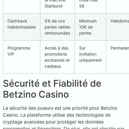
Starburst
5€
Cashback
5% de vos
Minimum
Hebdoma
hebdomadaire
pertes nettes
10€ de
remboursées
pertes
Programme
Accès à des
Sur
Permanen
VIP
promotions
invitation
exclusives et
uniquement
cadeaux
Sécurité et Fiabilité de
Betzino Casino
La sécurité des joueurs est une priorité pour Betzino
Casino. La plateforme utilise des technologies de
cryptage avancées pour protéger les données
personnelles et financières. De plus, elle est régulée par