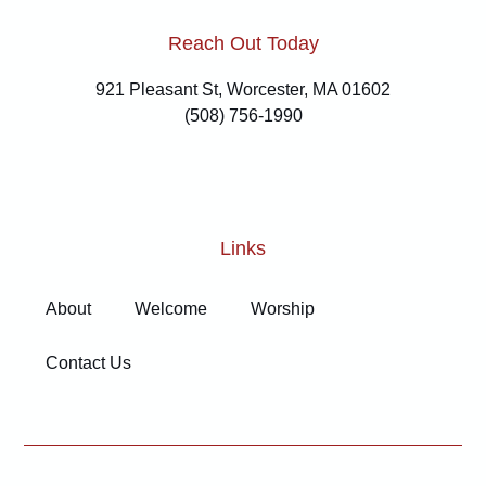
Reach Out Today
921 Pleasant St, Worcester, MA 01602
(508) 756-1990
Links
About
Welcome
Worship
Contact Us