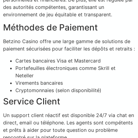
des autorités compétentes, garantissant un
environnement de jeu équitable et transparent.
Méthodes de Paiement
Betzino Casino offre une large gamme de solutions de
paiement sécurisées pour faciliter les dépôts et retraits :
Cartes bancaires Visa et Mastercard
Portefeuilles électroniques comme Skrill et
Neteller
Virements bancaires
Cryptomonnaies (selon disponibilité)
Service Client
Un support client réactif est disponible 24/7 via chat en
direct, email ou téléphone. Les agents sont compétents
et prêts à aider pour toute question ou problème
rencontré sur la plateforme.