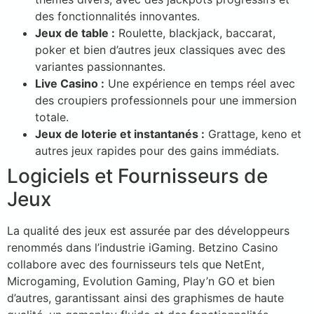
des fonctionnalités innovantes.
Jeux de table :
Roulette, blackjack, baccarat,
poker et bien d’autres jeux classiques avec des
variantes passionnantes.
Live Casino :
Une expérience en temps réel avec
des croupiers professionnels pour une immersion
totale.
Jeux de loterie et instantanés :
Grattage, keno et
autres jeux rapides pour des gains immédiats.
Logiciels et Fournisseurs de
Jeux
La qualité des jeux est assurée par des développeurs
renommés dans l’industrie iGaming. Betzino Casino
collabore avec des fournisseurs tels que NetEnt,
Microgaming, Evolution Gaming, Play’n GO et bien
d’autres, garantissant ainsi des graphismes de haute