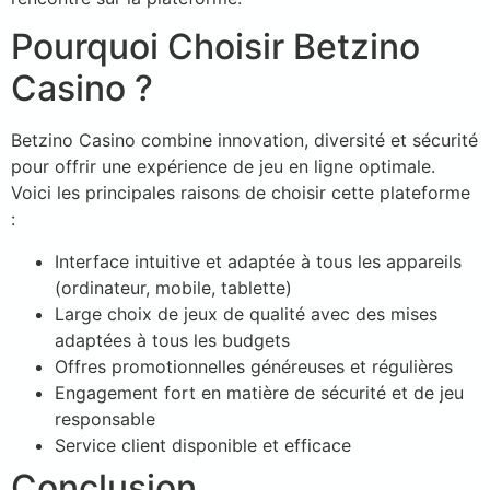
Pourquoi Choisir Betzino
Casino ?
Betzino Casino combine innovation, diversité et sécurité
pour offrir une expérience de jeu en ligne optimale.
Voici les principales raisons de choisir cette plateforme
:
Interface intuitive et adaptée à tous les appareils
(ordinateur, mobile, tablette)
Large choix de jeux de qualité avec des mises
adaptées à tous les budgets
Offres promotionnelles généreuses et régulières
Engagement fort en matière de sécurité et de jeu
responsable
Service client disponible et efficace
Conclusion