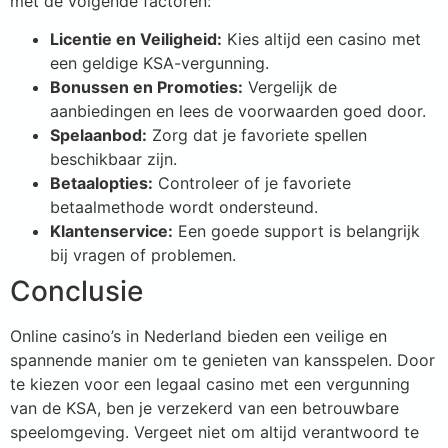
met de volgende factoren:
Licentie en Veiligheid:
Kies altijd een casino met
een geldige KSA-vergunning.
Bonussen en Promoties:
Vergelijk de
aanbiedingen en lees de voorwaarden goed door.
Spelaanbod:
Zorg dat je favoriete spellen
beschikbaar zijn.
Betaalopties:
Controleer of je favoriete
betaalmethode wordt ondersteund.
Klantenservice:
Een goede support is belangrijk
bij vragen of problemen.
Conclusie
Online casino’s in Nederland bieden een veilige en
spannende manier om te genieten van kansspelen. Door
te kiezen voor een legaal casino met een vergunning
van de KSA, ben je verzekerd van een betrouwbare
speelomgeving. Vergeet niet om altijd verantwoord te