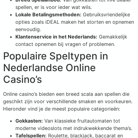
spellen, er is voor ieder wat wils.
Lokale Betalingsmethoden:
Gebruiksvriendelijke
opties zoals iDEAL maken het storten en opnemen
eenvoudig.
Klantenservice in het Nederlands:
Gemakkelijk
contact opnemen bij vragen of problemen.
Populaire Speltypen in
Nederlandse Online
Casino’s
Online casino’s bieden een breed scala aan spellen die
geschikt zijn voor verschillende smaken en voorkeuren.
Hieronder vind je de meest populaire categorieën:
Gokkasten:
Van klassieke fruitautomaten tot
moderne videoslots met indrukwekkende thema’s.
Tafelspellen:
Roulette, blackjack, baccarat en