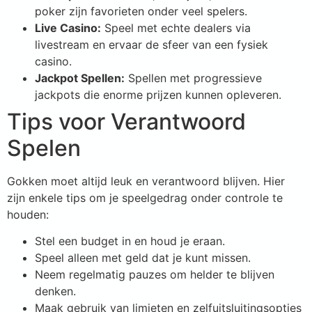
poker zijn favorieten onder veel spelers.
Live Casino:
Speel met echte dealers via
livestream en ervaar de sfeer van een fysiek
casino.
Jackpot Spellen:
Spellen met progressieve
jackpots die enorme prijzen kunnen opleveren.
Tips voor Verantwoord
Spelen
Gokken moet altijd leuk en verantwoord blijven. Hier
zijn enkele tips om je speelgedrag onder controle te
houden:
Stel een budget in en houd je eraan.
Speel alleen met geld dat je kunt missen.
Neem regelmatig pauzes om helder te blijven
denken.
Maak gebruik van limieten en zelfuitsluitingsopties