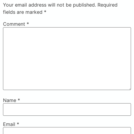
Your email address will not be published.
Required
fields are marked
*
Comment
*
Name
*
Email
*