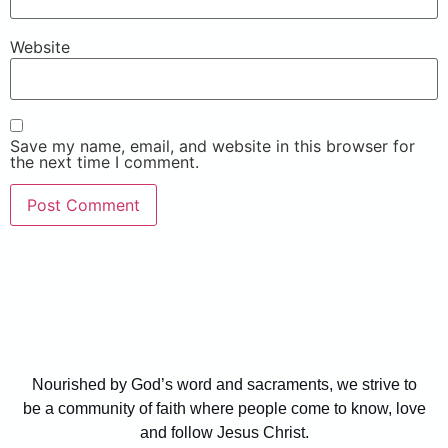
Website
Save my name, email, and website in this browser for
the next time I comment.
Nourished by God’s word and sacraments, we strive to
be a community of faith where people come to know, love
and follow Jesus Christ.