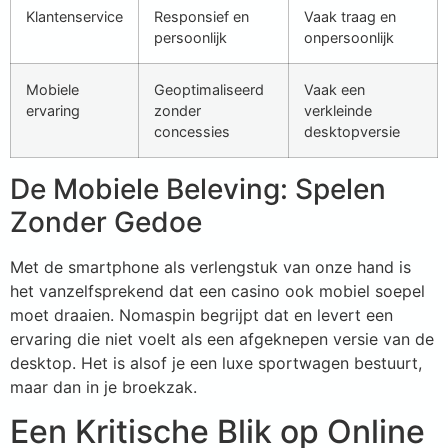
Klantenservice
Responsief en
Vaak traag en
persoonlijk
onpersoonlijk
Mobiele
Geoptimaliseerd
Vaak een
ervaring
zonder
verkleinde
concessies
desktopversie
De Mobiele Beleving: Spelen
Zonder Gedoe
Met de smartphone als verlengstuk van onze hand is
het vanzelfsprekend dat een casino ook mobiel soepel
moet draaien. Nomaspin begrijpt dat en levert een
ervaring die niet voelt als een afgeknepen versie van de
desktop. Het is alsof je een luxe sportwagen bestuurt,
maar dan in je broekzak.
Een Kritische Blik op Online