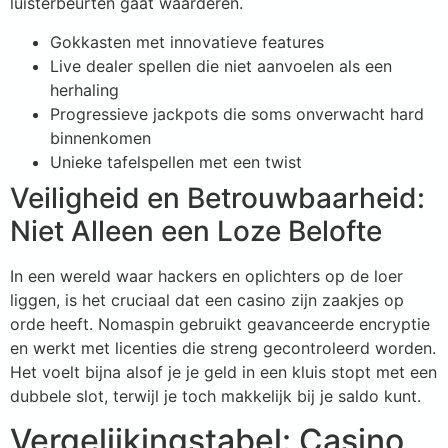
luisterbeurten gaat waarderen.
Gokkasten met innovatieve features
Live dealer spellen die niet aanvoelen als een
herhaling
Progressieve jackpots die soms onverwacht hard
binnenkomen
Unieke tafelspellen met een twist
Veiligheid en Betrouwbaarheid:
Niet Alleen een Loze Belofte
In een wereld waar hackers en oplichters op de loer
liggen, is het cruciaal dat een casino zijn zaakjes op
orde heeft. Nomaspin gebruikt geavanceerde encryptie
en werkt met licenties die streng gecontroleerd worden.
Het voelt bijna alsof je je geld in een kluis stopt met een
dubbele slot, terwijl je toch makkelijk bij je saldo kunt.
Vergelijkingstabel: Casino