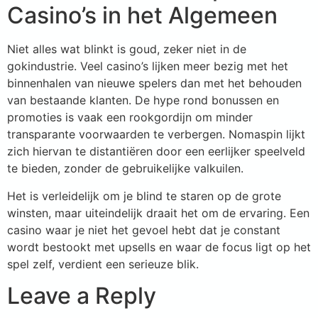
Casino’s in het Algemeen
Niet alles wat blinkt is goud, zeker niet in de
gokindustrie. Veel casino’s lijken meer bezig met het
binnenhalen van nieuwe spelers dan met het behouden
van bestaande klanten. De hype rond bonussen en
promoties is vaak een rookgordijn om minder
transparante voorwaarden te verbergen. Nomaspin lijkt
zich hiervan te distantiëren door een eerlijker speelveld
te bieden, zonder de gebruikelijke valkuilen.
Het is verleidelijk om je blind te staren op de grote
winsten, maar uiteindelijk draait het om de ervaring. Een
casino waar je niet het gevoel hebt dat je constant
wordt bestookt met upsells en waar de focus ligt op het
spel zelf, verdient een serieuze blik.
Leave a Reply