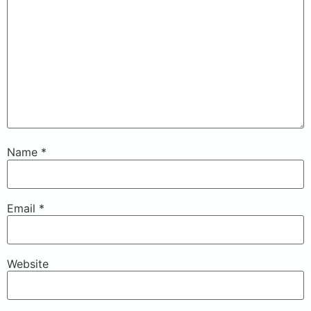
Name
*
Email
*
Website