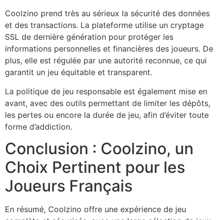
Coolzino prend très au sérieux la sécurité des données
et des transactions. La plateforme utilise un cryptage
SSL de dernière génération pour protéger les
informations personnelles et financières des joueurs. De
plus, elle est régulée par une autorité reconnue, ce qui
garantit un jeu équitable et transparent.
La politique de jeu responsable est également mise en
avant, avec des outils permettant de limiter les dépôts,
les pertes ou encore la durée de jeu, afin d’éviter toute
forme d’addiction.
Conclusion : Coolzino, un
Choix Pertinent pour les
Joueurs Français
En résumé, Coolzino offre une expérience de jeu