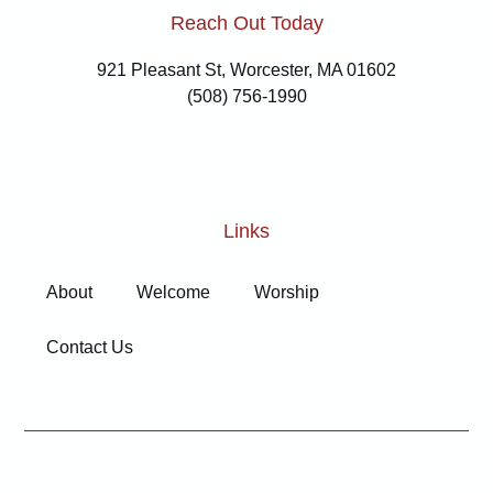
Reach Out Today
921 Pleasant St, Worcester, MA 01602
(508) 756-1990
Links
About
Welcome
Worship
Contact Us