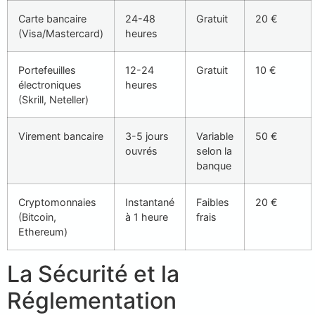
Carte bancaire
24-48
Gratuit
20 €
(Visa/Mastercard)
heures
Portefeuilles
12-24
Gratuit
10 €
électroniques
heures
(Skrill, Neteller)
Virement bancaire
3-5 jours
Variable
50 €
ouvrés
selon la
banque
Cryptomonnaies
Instantané
Faibles
20 €
(Bitcoin,
à 1 heure
frais
Ethereum)
La Sécurité et la
Réglementation