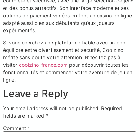
complète et sécurisée, avec une large sélection de jeux
et des bonus attractifs. Son interface moderne et ses
options de paiement variées en font un casino en ligne
adapté aussi bien aux débutants qu’aux joueurs
expérimentés.
Si vous cherchez une plateforme fiable avec un bon
équilibre entre divertissement et sécurité, Coolzino
mérite sans doute votre attention. N’hésitez pas à
visiter
coolzino-france.com
pour découvrir toutes les
fonctionnalités et commencer votre aventure de jeu en
ligne.
Leave a Reply
Your email address will not be published.
Required
fields are marked
*
Comment
*