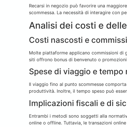
Recarsi in negozio può favorire una maggiore 
scommessa. La necessità di interagire con p
Analisi dei costi e de
Costi nascosti e commiss
Molte piattaforme applicano commissioni di ge
siti offrono bonus di benvenuto o promozioni,
Spese di viaggio e tempo
Il viaggio fino al punto scommesse comporta 
produttività. Inoltre, il tempo speso può ess
Implicazioni fiscali e di si
Entrambi i metodi sono soggetti alla normativa 
online o offline. Tuttavia, le transazioni onl