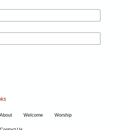
nks
About
Welcome
Worship
Contact Us