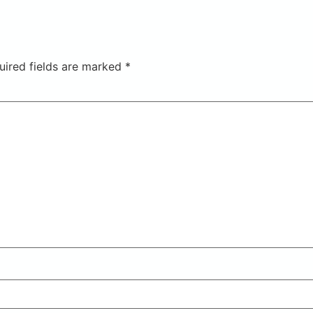
uired fields are marked
*