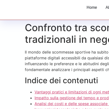
Home
A
Confronto tra sc
tradizionali in ne
Il mondo delle scommesse sportive ha subito u
piattaforme digitali accessibili da qualsiasi 
influenzando le preferenze e le abitudini deg
fondamentale analizzare i principali aspetti 
Indice dei contenuti
Vantaggi pratici e limitazioni di ogni 
Impatto sulla gestione del tempo e produ
Analisi dei costi e delle spese associat