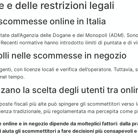
e delle restrizioni legali
 scommesse online in Italia
tate dall’Agenzia delle Dogane e dei Monopoli (ADM). Sono o
 Recenti normative hanno introdotto limiti di puntata e di vi
lli nelle scommesse in negozio
ingenti, con licenze locali e verifica dell’operatore. Tuttavi
nel tempo.
no la scelta degli utenti tra onlin
mposte fiscali più alte può spingere gli scommettitori verso 
perienza tradizionale, più regolamentata ma percepita come pi
online e in negozio dipende da molteplici fattori: dalla pra
iuta gli scommettitori a fare decisioni più consapevoli e