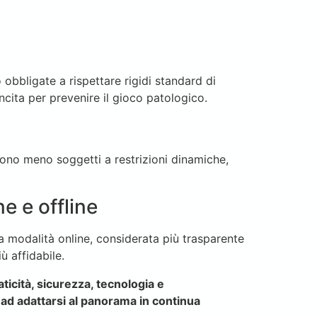
bbligate a rispettare rigidi standard di
ncita per prevenire il gioco patologico.
a, sono meno soggetti a restrizioni dinamiche,
e e offline
la modalità online, considerata più trasparente
ù affidabile.
ticità, sicurezza, tecnologia e
 ad adattarsi al panorama in continua