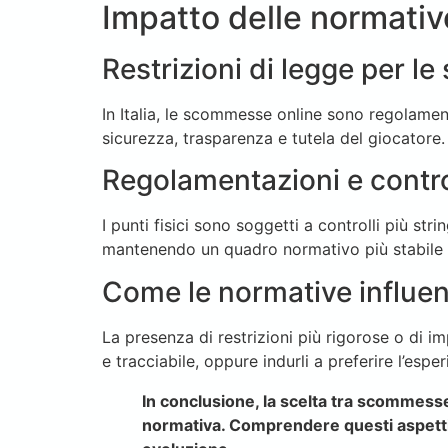
Impatto delle normative 
Restrizioni di legge per le
In Italia, le scommesse online sono regolamen
sicurezza, trasparenza e tutela del giocatore.
Regolamentazioni e contro
I punti fisici sono soggetti a controlli più str
mantenendo un quadro normativo più stabile 
Come le normative influenza
La presenza di restrizioni più rigorose o di i
e tracciabile, oppure indurli a preferire l’es
In conclusione, la scelta tra scommesse 
normativa. Comprendere questi aspetti a