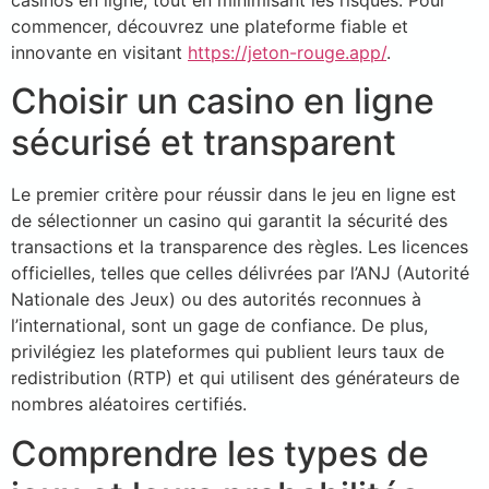
casinos en ligne, tout en minimisant les risques. Pour
commencer, découvrez une plateforme fiable et
innovante en visitant
https://jeton-rouge.app/
.
Choisir un casino en ligne
sécurisé et transparent
Le premier critère pour réussir dans le jeu en ligne est
de sélectionner un casino qui garantit la sécurité des
transactions et la transparence des règles. Les licences
officielles, telles que celles délivrées par l’ANJ (Autorité
Nationale des Jeux) ou des autorités reconnues à
l’international, sont un gage de confiance. De plus,
privilégiez les plateformes qui publient leurs taux de
redistribution (RTP) et qui utilisent des générateurs de
nombres aléatoires certifiés.
Comprendre les types de