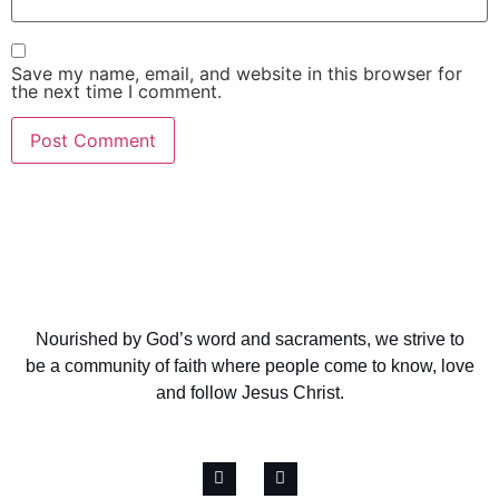
Save my name, email, and website in this browser for
the next time I comment.
Nourished by God’s word and sacraments, we strive to
be a community of faith where people come to know, love
and follow Jesus Christ.