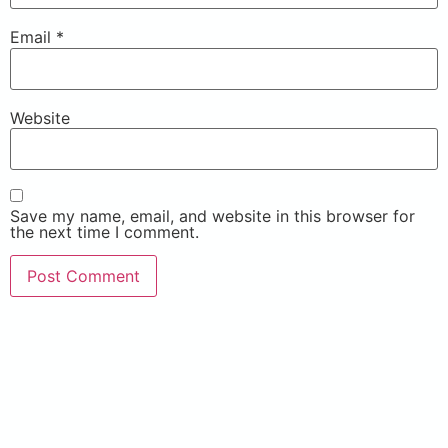
Email
*
Website
Save my name, email, and website in this browser for
the next time I comment.