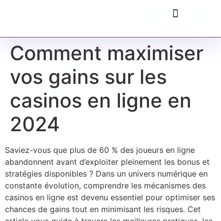
Comment maximiser
vos gains sur les
casinos en ligne en
2024
Saviez-vous que plus de 60 % des joueurs en ligne
abandonnent avant d’exploiter pleinement les bonus et
stratégies disponibles ? Dans un univers numérique en
constante évolution, comprendre les mécanismes des
casinos en ligne est devenu essentiel pour optimiser ses
chances de gains tout en minimisant les risques. Cet