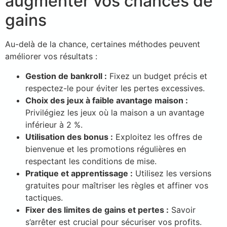
augmenter vos chances de
gains
Au-delà de la chance, certaines méthodes peuvent
améliorer vos résultats :
Gestion de bankroll :
Fixez un budget précis et
respectez-le pour éviter les pertes excessives.
Choix des jeux à faible avantage maison :
Privilégiez les jeux où la maison a un avantage
inférieur à 2 %.
Utilisation des bonus :
Exploitez les offres de
bienvenue et les promotions régulières en
respectant les conditions de mise.
Pratique et apprentissage :
Utilisez les versions
gratuites pour maîtriser les règles et affiner vos
tactiques.
Fixer des limites de gains et pertes :
Savoir
s’arrêter est crucial pour sécuriser vos profits.