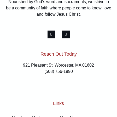
Nourished by God’s word and sacraments, we strive to
be a community of faith where people come to know, love
and follow Jesus Christ.
Reach Out Today
921 Pleasant St, Worcester, MA 01602
(508) 756-1990
Links