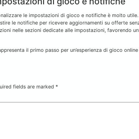
postazioni di gioco e notifiche
sonalizzare le impostazioni di gioco e notifiche è molto uti
stire le notifiche per ricevere aggiornamenti su offerte sen
ioni nelle sezioni dedicate alle impostazioni, favorendo un
ppresenta il primo passo per un’esperienza di gioco online 
uired fields are marked
*