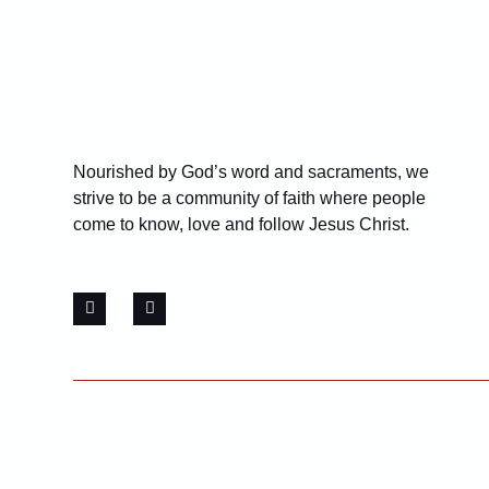
Nourished by God’s word and sacraments, we
strive to be a community of faith where people
come to know, love and follow Jesus Christ.