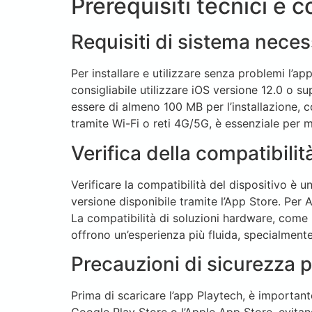
Prerequisiti tecnici e c
Requisiti di sistema neces
Per installare e utilizzare senza problemi l’app
consigliabile utilizzare iOS versione 12.0 o 
essere di almeno 100 MB per l’installazione, c
tramite Wi-Fi o reti 4G/5G, è essenziale per m
Verifica della compatibili
Verificare la compatibilità del dispositivo è 
versione disponibile tramite l’App Store. Per 
La compatibilità di soluzioni hardware, come
offrono un’esperienza più fluida, specialmente
Precauzioni di sicurezza p
Prima di scaricare l’app Playtech, è importante