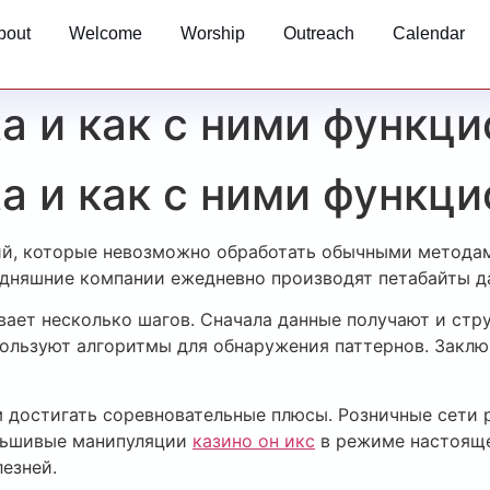
bout
Welcome
Worship
Outreach
Calendar
ta и как с ними функц
ta и как с ними функц
ний, которые невозможно обработать обычными методам
одняшние компании ежедневно производят петабайты д
ает несколько шагов. Сначала данные получают и стр
пользуют алгоритмы для обнаружения паттернов. Закл
м достигать соревновательные плюсы. Розничные сети
льшивые манипуляции
казино он икс
в режиме настояще
езней.