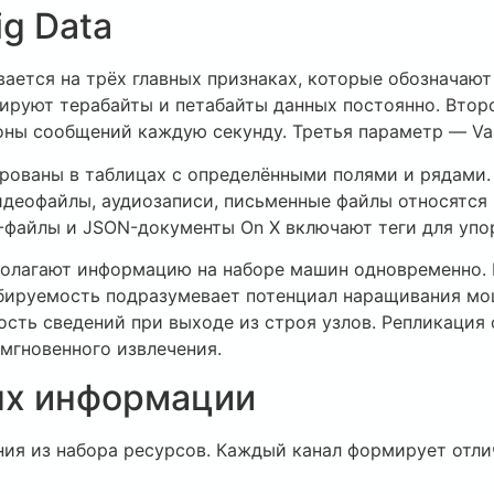
g Data
ется на трёх главных признаках, которые обозначают 
руют терабайты и петабайты данных постоянно. Второе
ны сообщений каждую секунду. Третья параметр — Vari
ованы в таблицах с определёнными полями и рядами.
идеофайлы, аудиозаписи, письменные файлы относятся 
файлы и JSON-документы On X включают теги для упо
полагают информацию на наборе машин одновременно.
бируемость подразумевает потенциал наращивания мо
ость сведений при выходе из строя узлов. Репликация
мгновенного извлечения.
ых информации
ия из набора ресурсов. Каждый канал формирует отли