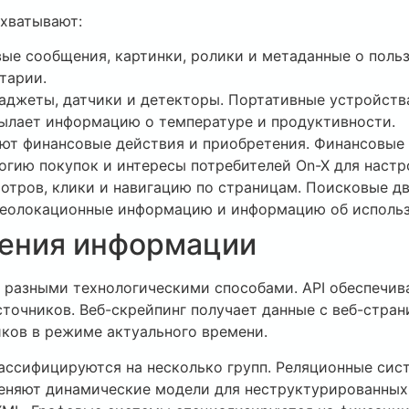
хватывают:
ые сообщения, картинки, ролики и метаданные о поль
тарии.
аджеты, датчики и детекторы. Портативные устройств
ылает информацию о температуре и продуктивности.
ют финансовые действия и приобретения. Финансовые
гию покупок и интересы потребителей On-X для наст
отров, клики и навигацию по страницам. Поисковые д
геолокационные информацию и информацию об использ
нения информации
 разными технологическими способами. API обеспечи
точников. Веб-скрейпинг получает данные с веб-стран
ков в режиме актуального времени.
ассифицируются на несколько групп. Реляционные сис
еняют динамические модели для неструктурированных