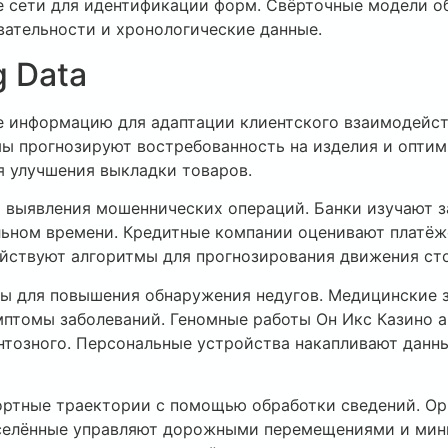
е сети для идентификации форм. Свёрточные модели о
ательности и хронологические данные.
g Data
е информацию для адаптации клиентского взаимодейс
мы прогнозируют востребованность на изделия и опти
 улучшения выкладки товаров.
я выявления мошеннических операций. Банки изучают 
ьном времени. Кредитные компании оценивают платёж
ействуют алгоритмы для прогнозирования движения ст
ы для повышения обнаружения недугов. Медицинские 
птомы заболеваний. Геномные работы Он Икс Казино 
тозного. Персональные устройства накапливают данны
ортные траектории с помощью обработки сведений. О
аселённые управляют дорожными перемещениями и мин