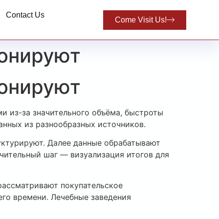
Contact Us
Come Visit Us!
ионируют
ионируют
и из-за значительного объёма, быстроты
анных из разнообразных источников.
уктурируют. Далее данные обрабатывают
ючительный шаг — визуализация итогов для
 рассматривают покупательское
го времени. Лечебные заведения