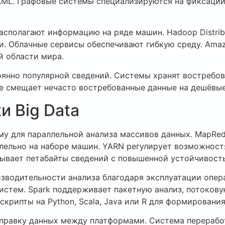
XML. Графовые системы специализируются на фиксаци
полагают информацию на ряде машин. Hadoop Distribu
. Облачные сервисы обеспечивают гибкую среду. Amazon
й области мира.
оянно популярной сведений. Системы хранят востребов
е смещает нечасто востребованные данные на дешёвые
и Big Data
му для параллельной анализа массивов данных. MapRe
лельно на наборе машин. YARN регулирует возможност
ывает петабайты сведений с повышенной устойчивост
изводительности анализа благодаря эксплуатации опер
систем. Spark поддерживает пакетную анализ, потоков
крипты на Python, Scala, Java или R для формирован
тправку данных между платформами. Система перерабо