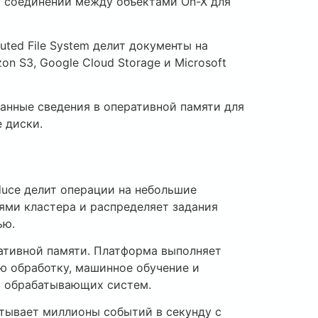
и соединений между объектами On-X для
ted File System делит документы на
 S3, Google Cloud Storage и Microsoft
анные сведения в оперативной памяти для
 диски.
duce делит операции на небольшие
ями кластера и распределяет задания
ью.
ативной памяти. Платформа выполняет
ую обработку, машинное обучение и
ия обрабатывающих систем.
тывает миллионы событий в секунду с