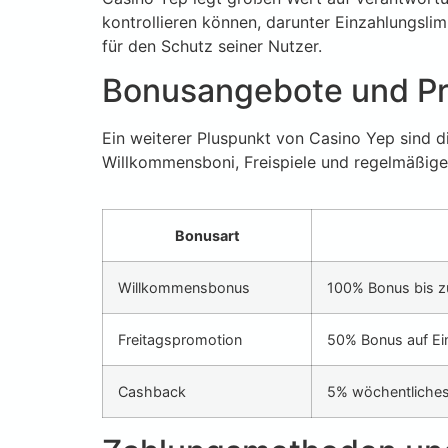
kontrollieren können, darunter Einzahlungsli
für den Schutz seiner Nutzer.
Bonusangebote und P
Ein weiterer Pluspunkt von Casino Yep sind 
Willkommensboni, Freispiele und regelmäßige A
Bonusart
Willkommensbonus
100% Bonus bis zu
Freitagspromotion
50% Bonus auf Ei
Cashback
5% wöchentliches