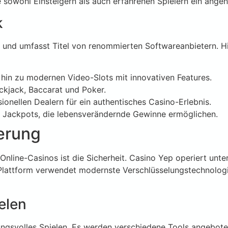
ie sowohl Einsteigern als auch erfahrenen Spielern ein ange
k
g und umfasst Titel von renommierten Softwareanbietern. Hi
 hin zu modernen Video-Slots mit innovativen Features.
ckjack, Baccarat und Poker.
ionellen Dealern für ein authentisches Casino-Erlebnis.
n Jackpots, die lebensverändernde Gewinne ermöglichen.
ierung
nline-Casinos ist die Sicherheit. Casino Yep operiert unter
 Plattform verwendet modernste Verschlüsselungstechnolog
elen
ngsvolles Spielen. Es werden verschiedene Tools angebote