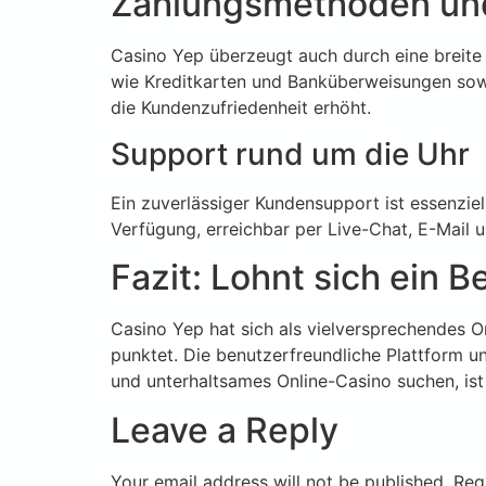
Zahlungsmethoden un
Casino Yep überzeugt auch durch eine breite
wie Kreditkarten und Banküberweisungen sow
die Kundenzufriedenheit erhöht.
Support rund um die Uhr
Ein zuverlässiger Kundensupport ist essenziel
Verfügung, erreichbar per Live-Chat, E-Mail un
Fazit: Lohnt sich ein 
Casino Yep hat sich als vielversprechendes O
punktet. Die benutzerfreundliche Plattform un
und unterhaltsames Online-Casino suchen, ist
Leave a Reply
Your email address will not be published.
Req