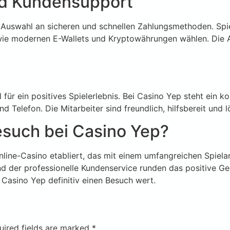
d Kundensupport
 Auswahl an sicheren und schnellen Zahlungsmethoden. Spi
ie modernen E-Wallets und Kryptowährungen wählen. Die 
l für ein positives Spielerlebnis. Bei Casino Yep steht ei
d Telefon. Die Mitarbeiter sind freundlich, hilfsbereit und l
Besuch bei Casino Yep?
nline-Casino etabliert, das mit einem umfangreichen Spiela
d der professionelle Kundenservice runden das positive Gesa
 Casino Yep definitiv einen Besuch wert.
uired fields are marked
*