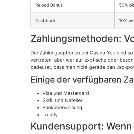
Reload Bonus
50% bi
Cashback
10% wö
Zahlungsmethoden: Von
Die Zahlungsoptionen bei Casino Yep sind so 
vertreten, aber wer auf exotische oder beson
bedeutet, dass man nicht gerade den Jackpot
Einige der verfügbaren 
Visa und Mastercard
Skrill und Neteller
Banküberweisung
Trustly
Kundensupport: Wenn 