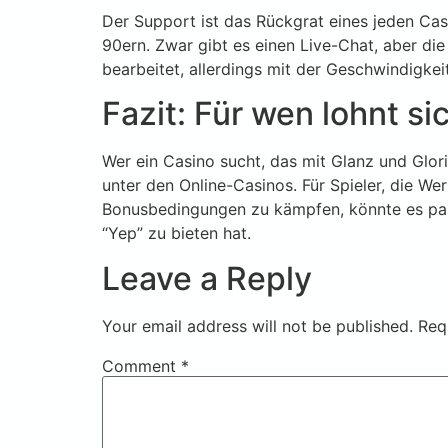
Der Support ist das Rückgrat eines jeden Cas
90ern. Zwar gibt es einen Live-Chat, aber di
bearbeitet, allerdings mit der Geschwindigkeit
Fazit: Für wen lohnt s
Wer ein Casino sucht, das mit Glanz und Glori
unter den Online-Casinos. Für Spieler, die We
Bonusbedingungen zu kämpfen, könnte es passe
“Yep” zu bieten hat.
Leave a Reply
Your email address will not be published.
Req
Comment
*