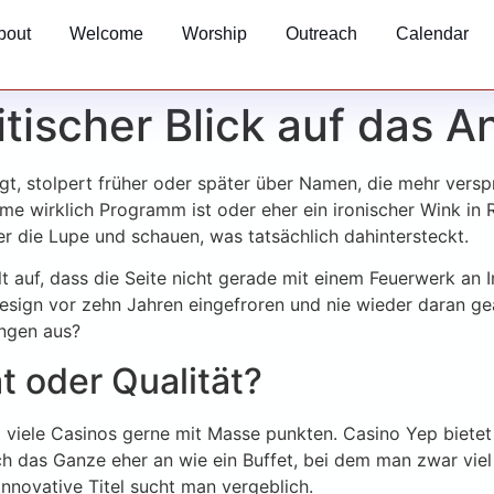
bout
Welcome
Worship
Outreach
Calendar
itischer Blick auf das 
t, stolpert früher oder später über Namen, die mehr verspr
ame wirklich Programm ist oder eher ein ironischer Wink in R
 die Lupe und schauen, was tatsächlich dahintersteckt.
lt auf, dass die Seite nicht gerade mit einem Feuerwerk an 
esign vor zehn Jahren eingefroren und nie wieder daran gea
ungen aus?
t oder Qualität?
m viele Casinos gerne mit Masse punkten. Casino Yep bietet 
ch das Ganze eher an wie ein Buffet, bei dem man zwar viel 
innovative Titel sucht man vergeblich.