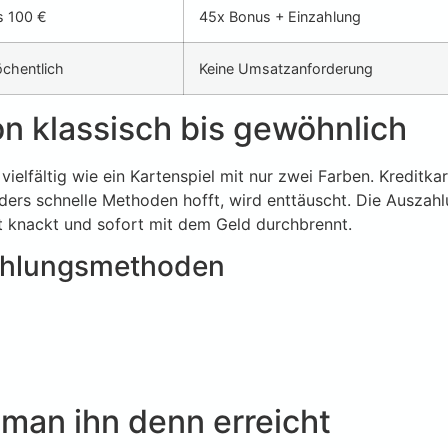
s 100 €
45x Bonus + Einzahlung
chentlich
Keine Umsatzanforderung
 klassisch bis gewöhnlich
vielfältig wie ein Kartenspiel mit nur zwei Farben. Kreditk
ders schnelle Methoden hofft, wird enttäuscht. Die Auszahl
 knackt und sofort mit dem Geld durchbrennt.
Zahlungsmethoden
man ihn denn erreicht