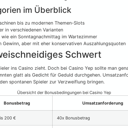
gorien im Überblick
aschinen bis zu modernen Themen-Slots
er in verschiedenen Varianten
ind wie ein Sonntagnachmittag im Wartezimmer
n Gewinn, aber mit eher konservativen Auszahlungsquoten
weischneidiges Schwert
ieler ins Casino zieht. Doch bei Casino Yep sollte man gen
nnten glatt als Gedicht für Geduld durchgehen. Umsatzanfo
eden spontanen Spieler zur Verzweiflung bringen.
Übersicht der Bonusbedingungen bei Casino Yep
Bonusbetrag
Umsatzanforderung
is 200 €
40x Bonusbetrag