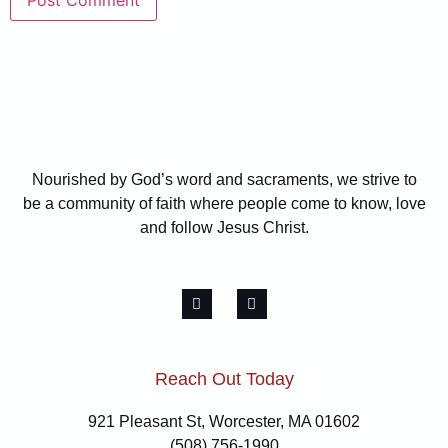
Nourished by God’s word and sacraments, we strive to
be a community of faith where people come to know, love
and follow Jesus Christ.
Reach Out Today
921 Pleasant St, Worcester, MA 01602
(508) 756-1990