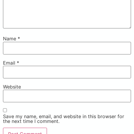
Name
*
Email
*
Website
Save my name, email, and website in this browser for
the next time I comment.