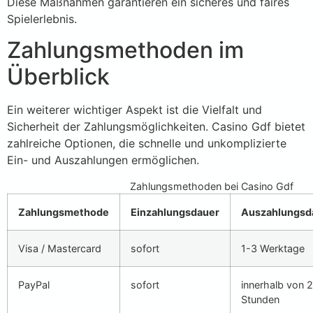
Diese Maßnahmen garantieren ein sicheres und faires
Spielerlebnis.
Zahlungsmethoden im
Überblick
Ein weiterer wichtiger Aspekt ist die Vielfalt und
Sicherheit der Zahlungsmöglichkeiten. Casino Gdf bietet
zahlreiche Optionen, die schnelle und unkomplizierte
Ein- und Auszahlungen ermöglichen.
Zahlungsmethoden bei Casino Gdf
Zahlungsmethode
Einzahlungsdauer
Auszahlungsd
Visa / Mastercard
sofort
1-3 Werktage
PayPal
sofort
innerhalb von 
Stunden