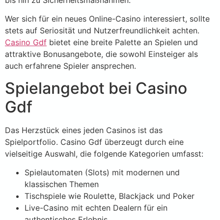
bis hin zu Sicherheitsmaßnahmen.
Wer sich für ein neues Online-Casino interessiert, sollte
stets auf Seriosität und Nutzerfreundlichkeit achten.
Casino Gdf
bietet eine breite Palette an Spielen und
attraktive Bonusangebote, die sowohl Einsteiger als
auch erfahrene Spieler ansprechen.
Spielangebot bei Casino
Gdf
Das Herzstück eines jeden Casinos ist das
Spielportfolio. Casino Gdf überzeugt durch eine
vielseitige Auswahl, die folgende Kategorien umfasst:
Spielautomaten (Slots) mit modernen und
klassischen Themen
Tischspiele wie Roulette, Blackjack und Poker
Live-Casino mit echten Dealern für ein
authentisches Erlebnis