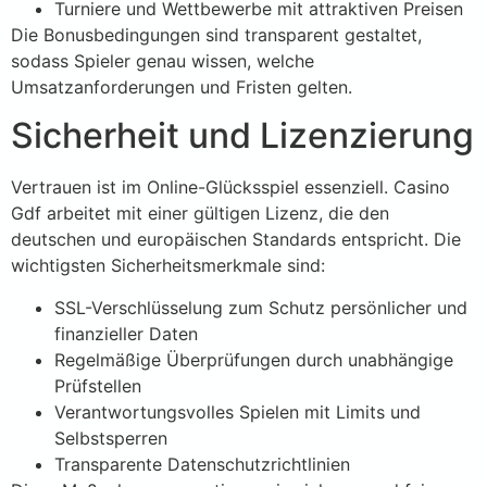
Turniere und Wettbewerbe mit attraktiven Preisen
Die Bonusbedingungen sind transparent gestaltet,
sodass Spieler genau wissen, welche
Umsatzanforderungen und Fristen gelten.
Sicherheit und Lizenzierung
Vertrauen ist im Online-Glücksspiel essenziell. Casino
Gdf arbeitet mit einer gültigen Lizenz, die den
deutschen und europäischen Standards entspricht. Die
wichtigsten Sicherheitsmerkmale sind:
SSL-Verschlüsselung zum Schutz persönlicher und
finanzieller Daten
Regelmäßige Überprüfungen durch unabhängige
Prüfstellen
Verantwortungsvolles Spielen mit Limits und
Selbstsperren
Transparente Datenschutzrichtlinien