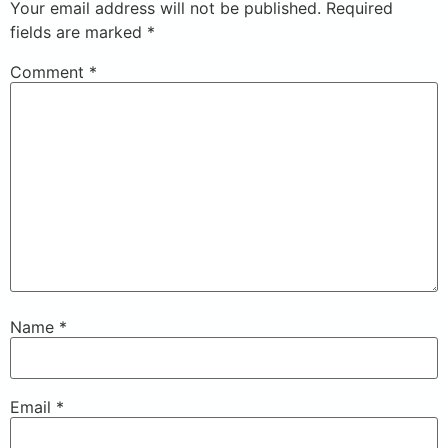
Your email address will not be published.
Required
fields are marked
*
Comment
*
Name
*
Email
*