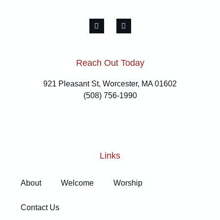
Reach Out Today
921 Pleasant St, Worcester, MA 01602
(508) 756-1990
Links
About
Welcome
Worship
Contact Us