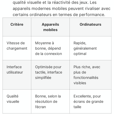
qualité visuelle et la réactivité des jeux. Les
appareils modernes mobiles peuvent rivaliser avec
certains ordinateurs en termes de performance.
Critère
Appareils
Ordinateurs
mobiles
Vitesse de
Moyenne à
Rapide,
chargement
bonne, dépend
généralement
de la connexion
optimal
Interface
Optimisée pour
Plus riche, avec
utilisateur
tactile, interface
plus de
simplifiée
fonctionnalités
visibles
Qualité
Bonne, selon la
Excellente, pour
visuelle
résolution de
écrans de grande
l’écran
taille