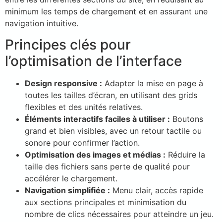
minimum les temps de chargement et en assurant une
navigation intuitive.
Principes clés pour
l’optimisation de l’interface
Design responsive :
Adapter la mise en page à
toutes les tailles d’écran, en utilisant des grids
flexibles et des unités relatives.
Éléments interactifs faciles à utiliser :
Boutons
grand et bien visibles, avec un retour tactile ou
sonore pour confirmer l’action.
Optimisation des images et médias :
Réduire la
taille des fichiers sans perte de qualité pour
accélérer le chargement.
Navigation simplifiée :
Menu clair, accès rapide
aux sections principales et minimisation du
nombre de clics nécessaires pour atteindre un jeu.