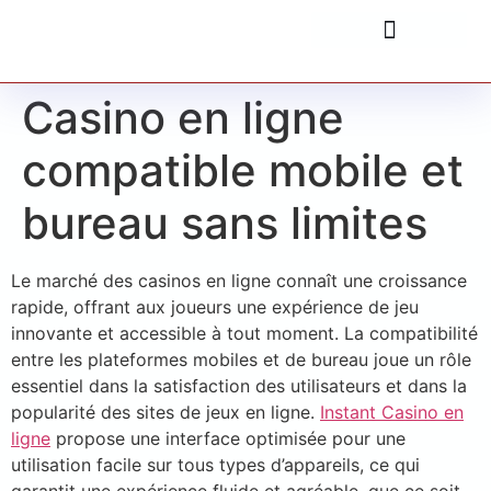
Casino en ligne
compatible mobile et
bureau sans limites
Le marché des casinos en ligne connaît une croissance
rapide, offrant aux joueurs une expérience de jeu
innovante et accessible à tout moment. La compatibilité
entre les plateformes mobiles et de bureau joue un rôle
essentiel dans la satisfaction des utilisateurs et dans la
popularité des sites de jeux en ligne.
Instant Casino en
ligne
propose une interface optimisée pour une
utilisation facile sur tous types d’appareils, ce qui