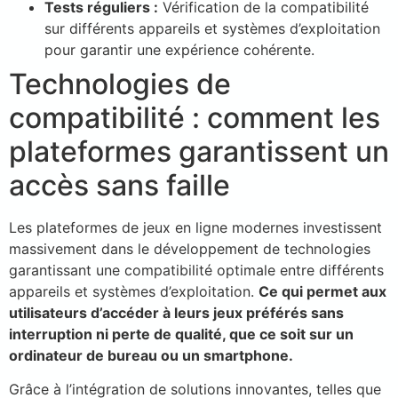
Tests réguliers :
Vérification de la compatibilité
sur différents appareils et systèmes d’exploitation
pour garantir une expérience cohérente.
Technologies de
compatibilité : comment les
plateformes garantissent un
accès sans faille
Les plateformes de jeux en ligne modernes investissent
massivement dans le développement de technologies
garantissant une compatibilité optimale entre différents
appareils et systèmes d’exploitation.
Ce qui permet aux
utilisateurs d’accéder à leurs jeux préférés sans
interruption ni perte de qualité, que ce soit sur un
ordinateur de bureau ou un smartphone.
Grâce à l’intégration de solutions innovantes, telles que