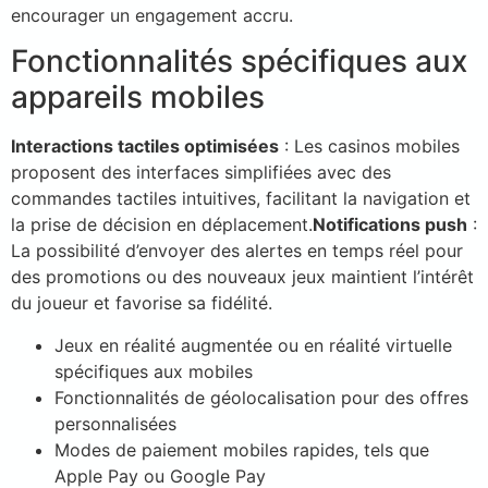
encourager un engagement accru.
Fonctionnalités spécifiques aux
appareils mobiles
Interactions tactiles optimisées
: Les casinos mobiles
proposent des interfaces simplifiées avec des
commandes tactiles intuitives, facilitant la navigation et
la prise de décision en déplacement.
Notifications push
:
La possibilité d’envoyer des alertes en temps réel pour
des promotions ou des nouveaux jeux maintient l’intérêt
du joueur et favorise sa fidélité.
Jeux en réalité augmentée ou en réalité virtuelle
spécifiques aux mobiles
Fonctionnalités de géolocalisation pour des offres
personnalisées
Modes de paiement mobiles rapides, tels que
Apple Pay ou Google Pay