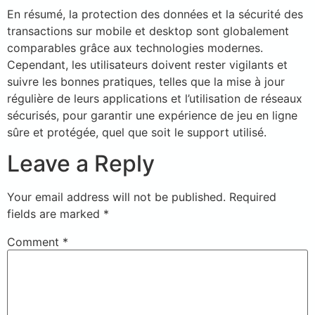
En résumé, la protection des données et la sécurité des
transactions sur mobile et desktop sont globalement
comparables grâce aux technologies modernes.
Cependant, les utilisateurs doivent rester vigilants et
suivre les bonnes pratiques, telles que la mise à jour
régulière de leurs applications et l’utilisation de réseaux
sécurisés, pour garantir une expérience de jeu en ligne
sûre et protégée, quel que soit le support utilisé.
Leave a Reply
Your email address will not be published.
Required
fields are marked
*
Comment
*