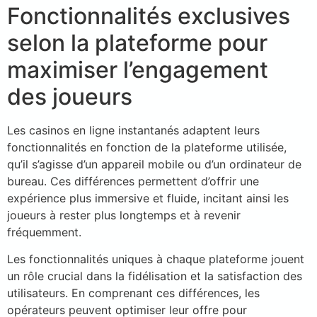
Fonctionnalités exclusives
selon la plateforme pour
maximiser l’engagement
des joueurs
Les casinos en ligne instantanés adaptent leurs
fonctionnalités en fonction de la plateforme utilisée,
qu’il s’agisse d’un appareil mobile ou d’un ordinateur de
bureau. Ces différences permettent d’offrir une
expérience plus immersive et fluide, incitant ainsi les
joueurs à rester plus longtemps et à revenir
fréquemment.
Les fonctionnalités uniques à chaque plateforme jouent
un rôle crucial dans la fidélisation et la satisfaction des
utilisateurs. En comprenant ces différences, les
opérateurs peuvent optimiser leur offre pour