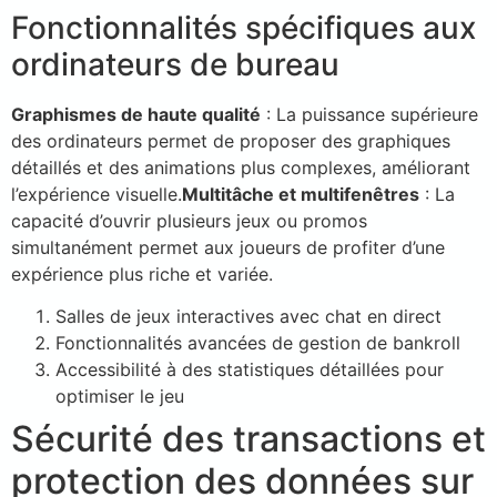
Fonctionnalités spécifiques aux
ordinateurs de bureau
Graphismes de haute qualité
: La puissance supérieure
des ordinateurs permet de proposer des graphiques
détaillés et des animations plus complexes, améliorant
l’expérience visuelle.
Multitâche et multifenêtres
: La
capacité d’ouvrir plusieurs jeux ou promos
simultanément permet aux joueurs de profiter d’une
expérience plus riche et variée.
Salles de jeux interactives avec chat en direct
Fonctionnalités avancées de gestion de bankroll
Accessibilité à des statistiques détaillées pour
optimiser le jeu
Sécurité des transactions et
protection des données sur