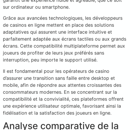
garantit une expérience fluide et agréable, que ce soit
sur ordinateur ou smartphone.
Grâce aux avancées technologiques, les développeurs
de casinos en ligne mettent en place des solutions
adaptatives qui assurent une interface intuitive et
parfaitement adaptée aux écrans tactiles ou aux grands
écrans. Cette compatibilité multiplateforme permet aux
joueurs de profiter de leurs jeux préférés sans
interruption, peu importe le support utilisé.
Il est fondamental pour les opérateurs de casino
d’assurer une transition sans faille entre desktop et
mobile, afin de répondre aux attentes croissantes des
consommateurs modernes. En se concentrant sur la
compatibilité et la convivialité, ces plateformes offrent
une expérience utilisateur optimale, favorisant ainsi la
fidélisation et la satisfaction des joueurs en ligne.
Analyse comparative de la