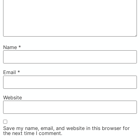
Name
*
Email
*
Website
Save my name, email, and website in this browser for
the next time I comment.