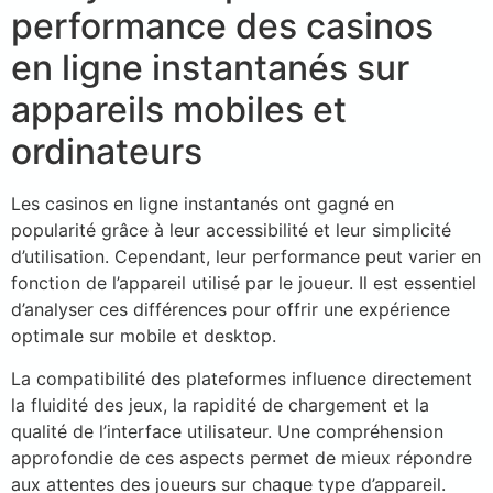
performance des casinos
en ligne instantanés sur
appareils mobiles et
ordinateurs
Les casinos en ligne instantanés ont gagné en
popularité grâce à leur accessibilité et leur simplicité
d’utilisation. Cependant, leur performance peut varier en
fonction de l’appareil utilisé par le joueur. Il est essentiel
d’analyser ces différences pour offrir une expérience
optimale sur mobile et desktop.
La compatibilité des plateformes influence directement
la fluidité des jeux, la rapidité de chargement et la
qualité de l’interface utilisateur. Une compréhension
approfondie de ces aspects permet de mieux répondre
aux attentes des joueurs sur chaque type d’appareil.