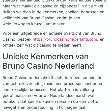
steeds meer aandacht trekt onder Nederlandse spelers.
Maar wat maakt dit casino zo bijzonder? In dit artikel
duiken we diep in de kenmerken, spellen, bonussen en
veiligheid van Bruno Casino, zodat je een
weloverwogen keuze kunt maken.
Voor een uitgebreide en actuele overzicht van Bruno
Casino, bezoek
https://brunocasinonederland.com/
en
ontdek zelf wat dit casino te bieden heeft.
Unieke Kenmerken van
Bruno Casino Nederland
Bruno Casino onderscheidt zich door een combinatie
van gebruiksvriendelijkheid, een breed spelaanbod en
aantrekkelijke bonussen. Het platform is volledig
geoptimaliseerd voor de Nederlandse markt, wat
betekent dat spelers kunnen rekenen op een vlotte
navigatie en ondersteuning in hun eigen taal.