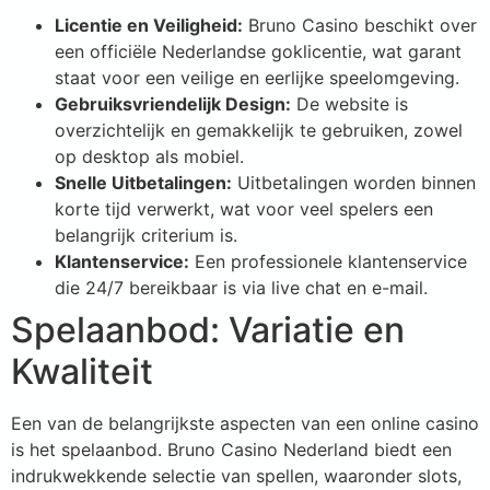
Licentie en Veiligheid:
Bruno Casino beschikt over
een officiële Nederlandse goklicentie, wat garant
staat voor een veilige en eerlijke speelomgeving.
Gebruiksvriendelijk Design:
De website is
overzichtelijk en gemakkelijk te gebruiken, zowel
op desktop als mobiel.
Snelle Uitbetalingen:
Uitbetalingen worden binnen
korte tijd verwerkt, wat voor veel spelers een
belangrijk criterium is.
Klantenservice:
Een professionele klantenservice
die 24/7 bereikbaar is via live chat en e-mail.
Spelaanbod: Variatie en
Kwaliteit
Een van de belangrijkste aspecten van een online casino
is het spelaanbod. Bruno Casino Nederland biedt een
indrukwekkende selectie van spellen, waaronder slots,