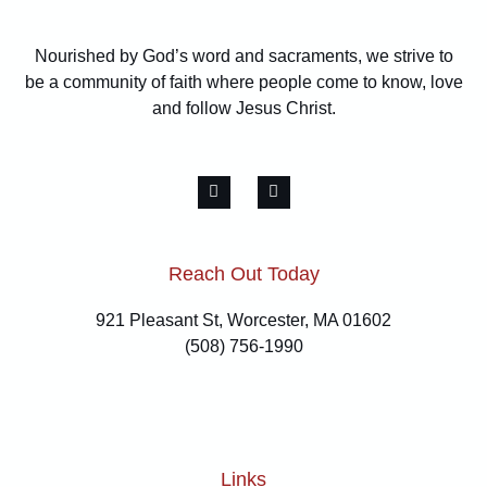
Nourished by God’s word and sacraments, we strive to
be a community of faith where people come to know, love
and follow Jesus Christ.
Reach Out Today
921 Pleasant St, Worcester, MA 01602
(508) 756-1990
Links