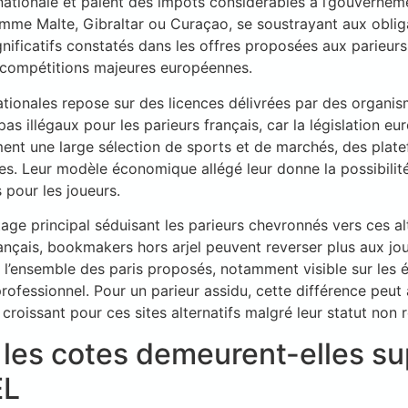
ationale et paient des impôts considérables à l’gouvernemen
mme Malte, Gibraltar ou Curaçao, se soustrayant aux obliga
ignificatifs constatés dans les offres proposées aux parieurs
s compétitions majeures européennes.
tionales repose sur des licences délivrées par des organi
as illégaux pour les parieurs français, car la législation eu
ent une large sélection de sports et de marchés, des platefo
. Leur modèle économique allégé leur donne la possibilité 
 pour les joueurs.
vantage principal séduisant les parieurs chevronnés vers ces 
ançais, bookmakers hors arjel peuvent reverser plus aux jo
r l’ensemble des paris proposés, notamment visible sur le
ofessionnel. Pour un parieur assidu, cette différence peut 
êt croissant pour ces sites alternatifs malgré leur statut non
e les cotes demeurent-elles su
EL