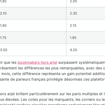
1.85
2.05
2.10
2.35
1.90
2.15
1.75
1.95
3.50
4.20
nt que les
bookmakers hors arjel
surpassent systématiquemen
présentent les différences les plus remarquables, avec des
 mois, cette différence représente un gain potentiel addit
sante de parieurs français privilégie désormais ces platefo
s arjel brillent particulièrement sur les paris multiples e
s élevées. Les cotes pour les marquants, les corners ou le