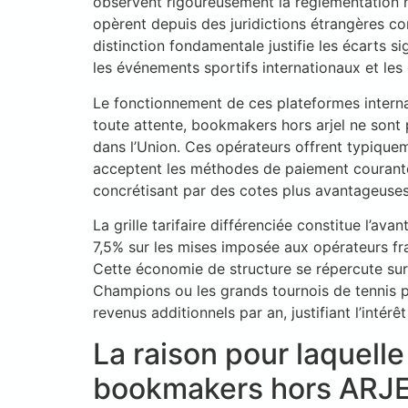
observent rigoureusement la réglementation n
opèrent depuis des juridictions étrangères co
distinction fondamentale justifie les écarts s
les événements sportifs internationaux et le
Le fonctionnement de ces plateformes interna
toute attente, bookmakers hors arjel ne sont p
dans l’Union. Ces opérateurs offrent typiquem
acceptent les méthodes de paiement courantes
concrétisant par des cotes plus avantageuses
La grille tarifaire différenciée constitue l’a
7,5% sur les mises imposée aux opérateurs fr
Cette économie de structure se répercute su
Champions ou les grands tournois de tennis pr
revenus additionnels par an, justifiant l’intér
La raison pour laquell
bookmakers hors ARJ