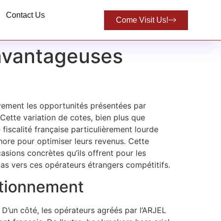
Contact Us
Come Visit Us!
avantageuses
ivement les opportunités présentées par
Cette variation de cotes, bien plus que
fiscalité française particulièrement lourde
ore pour optimiser leurs revenus. Cette
casions concrètes qu’ils offrent pour les
pas vers ces opérateurs étrangers compétitifs.
ctionnement
 D’un côté, les opérateurs agréés par l’ARJEL