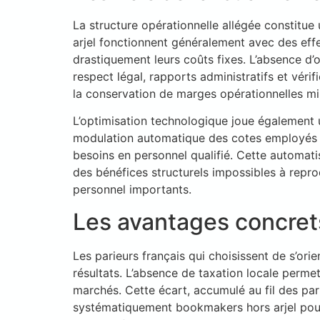
La structure opérationnelle allégée constitue
arjel fonctionnent généralement avec des eff
drastiquement leurs coûts fixes. L’absence d
respect légal, rapports administratifs et véri
la conservation de marges opérationnelles min
L’optimisation technologique joue également u
modulation automatique des cotes employés p
besoins en personnel qualifié. Cette automati
des bénéfices structurels impossibles à repro
personnel importants.
Les avantages concrets
Les parieurs français qui choisissent de s’or
résultats. L’absence de taxation locale perme
marchés. Cette écart, accumulé au fil des pari
systématiquement bookmakers hors arjel pour