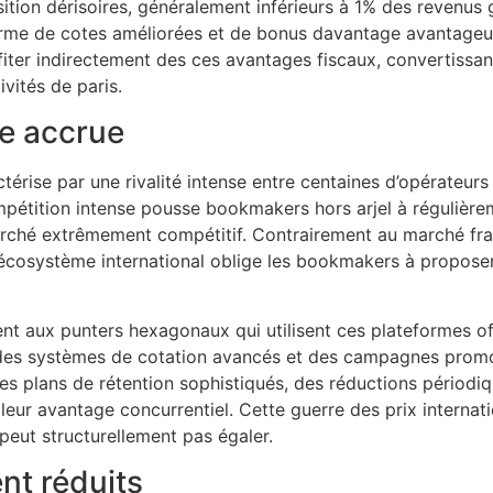
tion dérisoires, généralement inférieurs à 1% des revenus 
orme de cotes améliorées et de bonus davantage avantageux.
iter indirectement des ces avantages fiscaux, convertissan
vités de paris.
e accrue
érise par une rivalité intense entre centaines d’opérateurs i
compétition intense pousse bookmakers hors arjel à régulièr
ché extrêmement compétitif. Contrairement au marché fran
l’écosystème international oblige les bookmakers à propose
nt aux punters hexagonaux qui utilisent ces plateformes of
des systèmes de cotation avancés et des campagnes promot
s plans de rétention sophistiqués, des réductions périodi
eur avantage concurrentiel. Cette guerre des prix internati
peut structurellement pas égaler.
nt réduits