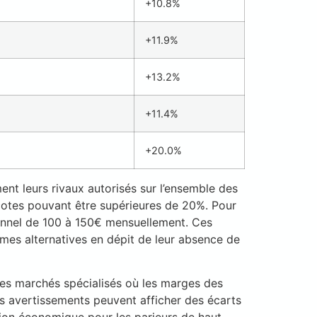
+10.8%
+11.9%
+13.2%
+11.4%
+20.0%
t leurs rivaux autorisés sur l’ensemble des
 cotes pouvant être supérieures de 20%. Pour
ionnel de 100 à 150€ mensuellement. Ces
rmes alternatives en dépit de leur absence de
t les marchés spécialisés où les marges des
s avertissements peuvent afficher des écarts