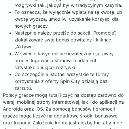
rozgrywki tak, jakbyś był w tradycyjnym kasynie.
To oznacza, że wyłącznie wpłata na tę kwotę lub
kwotę wyższą, umożliwi uzyskanie korzyści dla
nowych graczy.
Następnie należy przejść do sekcji „Promocje”,
zlokalizować swój bonus powitalny i kliknąć
„Aktywuj”.
W świecie kasyn online bezpieczny i sprawny
proces logowania stanowi fundament
satysfakcjonującej rozrywki.
Co szczególnie istotne, wszystkie te formy
korzystania z oferty Spin City działają bez
zarzutu.
Polscy gracze mogą tutaj liczyć na dostęp zarówno do
wersji mobilnej strony internetowej, jak i do aplikacji na
Androida oraz iOS. Za pomocą bonusów i promocji
gracze mogą liczyć na dodatkowe środki bonusowe
oraz kupony. Założenie konta jest niezbędne, aby móc