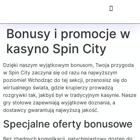
Bonusy i promocje w
kasyno Spin City
Dzięki naszym wyjątkowym bonusom, Twoja przygoda
w Spin City zaczyna się od razu na najwyższym
poziomie! Wchodząc do tej sekcji, przenosisz się do
wirtualnego świata, gdzie krupierzy prowadzą
rozgrywki tak, jakbyś był w tradycyjnym kasynie. Nasze
gry stołowe zapewniają wyjątkowe doznania, a
dostawcy gwarantują najwyższą jakość.
Specjalne oferty bonusowe
Bez zbędnych komplikacji, natychmiastowy dostęp do