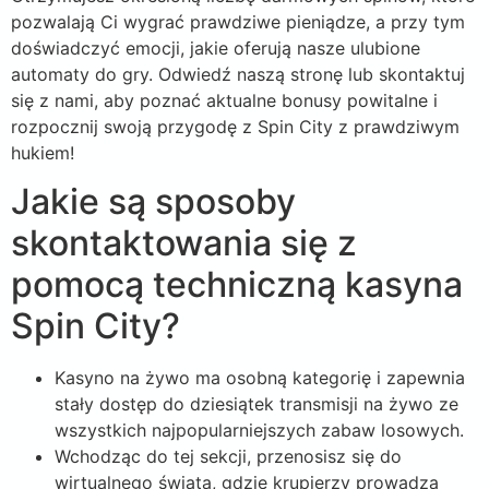
pozwalają Ci wygrać prawdziwe pieniądze, a przy tym
doświadczyć emocji, jakie oferują nasze ulubione
automaty do gry. Odwiedź naszą stronę lub skontaktuj
się z nami, aby poznać aktualne bonusy powitalne i
rozpocznij swoją przygodę z Spin City z prawdziwym
hukiem!
Jakie są sposoby
skontaktowania się z
pomocą techniczną kasyna
Spin City?
Kasyno na żywo ma osobną kategorię i zapewnia
stały dostęp do dziesiątek transmisji na żywo ze
wszystkich najpopularniejszych zabaw losowych.
Wchodząc do tej sekcji, przenosisz się do
wirtualnego świata, gdzie krupierzy prowadzą