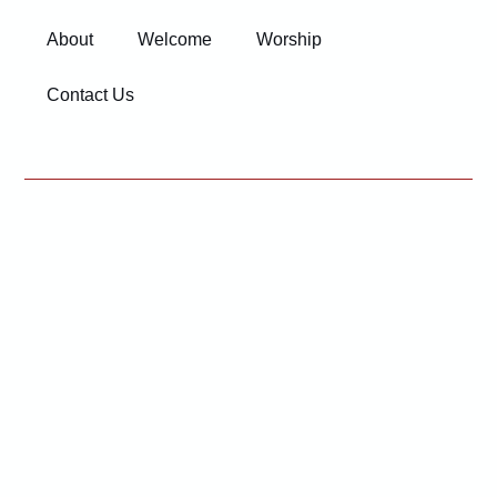
About
Welcome
Worship
Contact Us