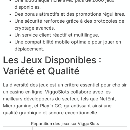
Une ludothèque riche avec plus de 2000 jeux
disponibles.
Des bonus attractifs et des promotions régulières.
Une sécurité renforcée grâce à des protocoles de
cryptage avancés.
Un service client réactif et multilingue.
Une compatibilité mobile optimale pour jouer en
déplacement.
Les Jeux Disponibles :
Variété et Qualité
La diversité des jeux est un critère essentiel pour choisir
un casino en ligne. ViggoSlots collabore avec les
meilleurs développeurs du secteur, tels que NetEnt,
Microgaming, et Play’n GO, garantissant ainsi une
qualité graphique et sonore exceptionnelle.
Répartition des jeux sur ViggoSlots