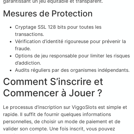
garantissant un jeu équitable et transparent.
Mesures de Protection
Cryptage SSL 128 bits pour toutes les
transactions.
Vérification d’identité rigoureuse pour prévenir la
fraude.
Options de jeu responsable pour limiter les risques
d’addiction.
Audits réguliers par des organismes indépendants.
Comment S’inscrire et
Commencer à Jouer ?
Le processus d’inscription sur ViggoSlots est simple et
rapide. Il suffit de fournir quelques informations
personnelles, de choisir un mode de paiement et de
valider son compte. Une fois inscrit, vous pouvez