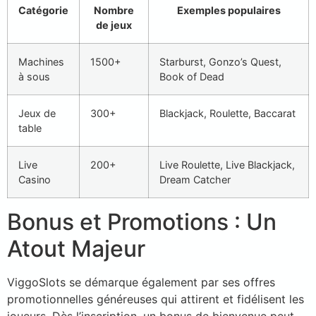
Catégorie
Nombre
Exemples populaires
de jeux
Machines
1500+
Starburst, Gonzo’s Quest,
à sous
Book of Dead
Jeux de
300+
Blackjack, Roulette, Baccarat
table
Live
200+
Live Roulette, Live Blackjack,
Casino
Dream Catcher
Bonus et Promotions : Un
Atout Majeur
ViggoSlots se démarque également par ses offres
promotionnelles généreuses qui attirent et fidélisent les
joueurs. Dès l’inscription, un bonus de bienvenue peut