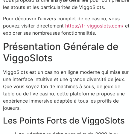
vous proposons une analyse détaillée pour comprendre
les atouts et les particularités de ViggoSlots.
Pour découvrir l’univers complet de ce casino, vous
pouvez visiter directement
https://fr-viggoslots.com/
et
explorer ses nombreuses fonctionnalités.
Présentation Générale de
ViggoSlots
ViggoSlots est un casino en ligne moderne qui mise sur
une interface intuitive et une grande diversité de jeux.
Que vous soyez fan de machines à sous, de jeux de
table ou de live casino, cette plateforme propose une
expérience immersive adaptée à tous les profils de
joueurs.
Les Points Forts de ViggoSlots