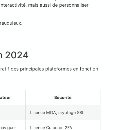
nteractivité, mais aussi de personnaliser
rauduleux.
n 2024
ratif des principales plateformes en fonction
sateur
Sécurité
Licence MGA, cryptage SSL
 naviguer
Licence Curacao, 2FA