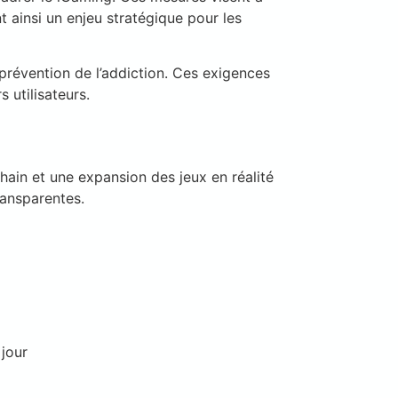
 ainsi un enjeu stratégique pour les
a prévention de l’addiction. Ces exigences
 utilisateurs.
hain et une expansion des jeux en réalité
ransparentes.
 jour