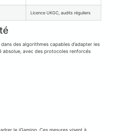
Licence UKGC, audits réguliers
té
nt dans des algorithmes capables d’adapter les
ité absolue, avec des protocoles renforcés
cadrer le iGaming. Ces mesures visent à