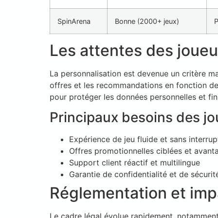
SpinArena
Bonne (2000+ jeux)
P
Les attentes des joueur
La personnalisation est devenue un critère ma
offres et les recommandations en fonction des 
pour protéger les données personnelles et fin
Principaux besoins des jo
Expérience de jeu fluide et sans interrup
Offres promotionnelles ciblées et avan
Support client réactif et multilingue
Garantie de confidentialité et de sécurit
Réglementation et imp
Le cadre légal évolue rapidement, notamment 