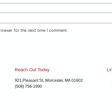
rowser for the next time I comment.
Reach Out Today
Li
921 Pleasant St, Worcester, MA 01602
(508) 756-1990