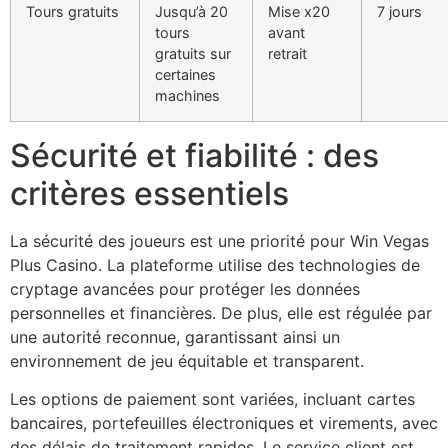
Tours gratuits
Jusqu’à 20
Mise x20
7 jours
tours
avant
gratuits sur
retrait
certaines
machines
Sécurité et fiabilité : des
critères essentiels
La sécurité des joueurs est une priorité pour Win Vegas
Plus Casino. La plateforme utilise des technologies de
cryptage avancées pour protéger les données
personnelles et financières. De plus, elle est régulée par
une autorité reconnue, garantissant ainsi un
environnement de jeu équitable et transparent.
Les options de paiement sont variées, incluant cartes
bancaires, portefeuilles électroniques et virements, avec
des délais de traitement rapides. Le service client est