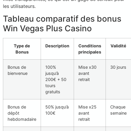
les utilisateurs.
Tableau comparatif des bonus
Win Vegas Plus Casino
Type de
Description
Conditions
Validité
Bonus
principales
Bonus de
100%
Mise x30
30 jours
bienvenue
jusqu’à
avant
200€ + 50
retrait
tours
gratuits
Bonus de
50% jusqu’à
Mise x25
Chaque
dépôt
100€
avant
semaine
hebdomadaire
retrait