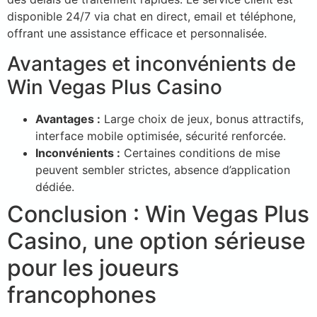
disponible 24/7 via chat en direct, email et téléphone,
offrant une assistance efficace et personnalisée.
Avantages et inconvénients de
Win Vegas Plus Casino
Avantages :
Large choix de jeux, bonus attractifs,
interface mobile optimisée, sécurité renforcée.
Inconvénients :
Certaines conditions de mise
peuvent sembler strictes, absence d’application
dédiée.
Conclusion : Win Vegas Plus
Casino, une option sérieuse
pour les joueurs
francophones