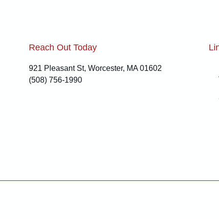
Reach Out Today
Li
921 Pleasant St, Worcester, MA 01602
(508) 756-1990