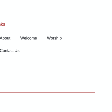
nks
About
Welcome
Worship
Contact Us