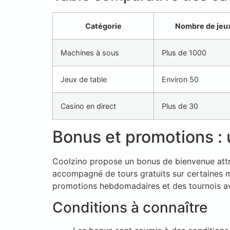
Catégorie
Nombre de jeu
Machines à sous
Plus de 1000
Jeux de table
Environ 50
Casino en direct
Plus de 30
Bonus et promotions : 
Coolzino propose un bonus de bienvenue attr
accompagné de tours gratuits sur certaines ma
promotions hebdomadaires et des tournois a
Conditions à connaître