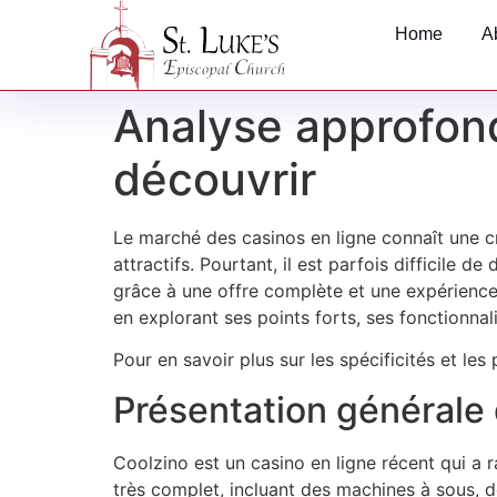
Home
A
Analyse approfond
découvrir
Le marché des casinos en ligne connaît une c
attractifs. Pourtant, il est parfois difficile 
grâce à une offre complète et une expérience 
en explorant ses points forts, ses fonctionnal
Pour en savoir plus sur les spécificités et le
Présentation générale
Coolzino est un casino en ligne récent qui a 
très complet, incluant des machines à sous, de