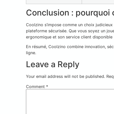
Conclusion : pourquoi 
Coolzino s’impose comme un choix judicieux po
plateforme sécurisée. Que vous soyez un joue
ergonomique et son service client disponible 
En résumé, Coolzino combine innovation, sécur
ligne.
Leave a Reply
Your email address will not be published.
Req
Comment
*