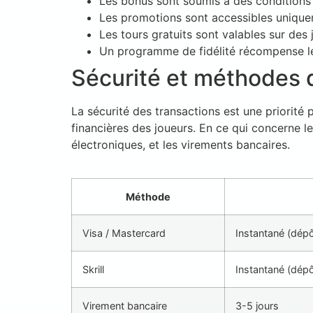
Les bonus sont soumis à des conditions
Les promotions sont accessibles uniquem
Les tours gratuits sont valables sur des 
Un programme de fidélité récompense le
Sécurité et méthodes 
La sécurité des transactions est une priorité
financières des joueurs. En ce qui concerne le
électroniques, et les virements bancaires.
Méthode
Visa / Mastercard
Instantané (dépôt
Skrill
Instantané (dépôt
Virement bancaire
3-5 jours