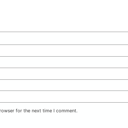
rowser for the next time I comment.