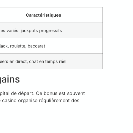
Caractéristiques
s variés, jackpots progressifs
jack, roulette, baccarat
iers en direct, chat en temps réel
gains
pital de départ. Ce bonus est souvent
le casino organise régulièrement des