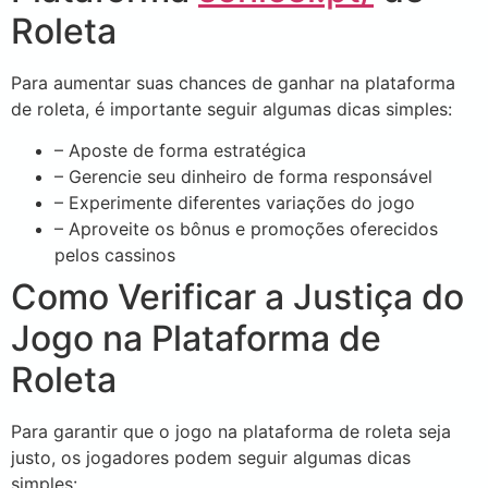
Roleta
Para aumentar suas chances de ganhar na plataforma
de roleta, é importante seguir algumas dicas simples:
– Aposte de forma estratégica
– Gerencie seu dinheiro de forma responsável
– Experimente diferentes variações do jogo
– Aproveite os bônus e promoções oferecidos
pelos cassinos
Como Verificar a Justiça do
Jogo na Plataforma de
Roleta
Para garantir que o jogo na plataforma de roleta seja
justo, os jogadores podem seguir algumas dicas
simples: