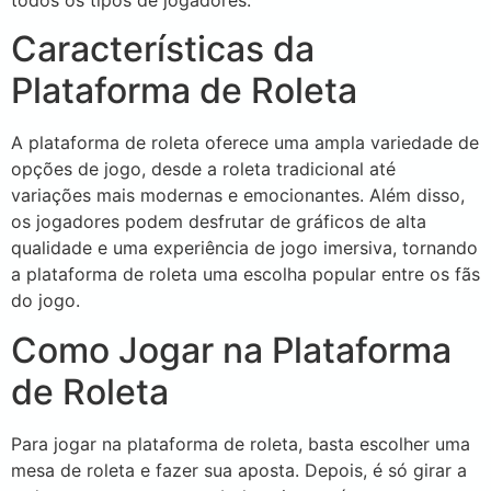
todos os tipos de jogadores.
Características da
Plataforma de Roleta
A plataforma de roleta oferece uma ampla variedade de
opções de jogo, desde a roleta tradicional até
variações mais modernas e emocionantes. Além disso,
os jogadores podem desfrutar de gráficos de alta
qualidade e uma experiência de jogo imersiva, tornando
a plataforma de roleta uma escolha popular entre os fãs
do jogo.
Como Jogar na Plataforma
de Roleta
Para jogar na plataforma de roleta, basta escolher uma
mesa de roleta e fazer sua aposta. Depois, é só girar a