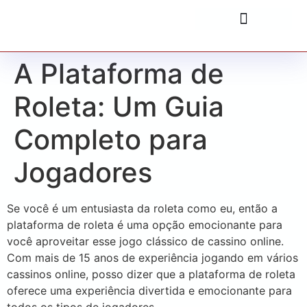
A Plataforma de
Roleta: Um Guia
Completo para
Jogadores
Se você é um entusiasta da roleta como eu, então a
plataforma de roleta é uma opção emocionante para
você aproveitar esse jogo clássico de cassino online.
Com mais de 15 anos de experiência jogando em vários
cassinos online, posso dizer que a plataforma de roleta
oferece uma experiência divertida e emocionante para