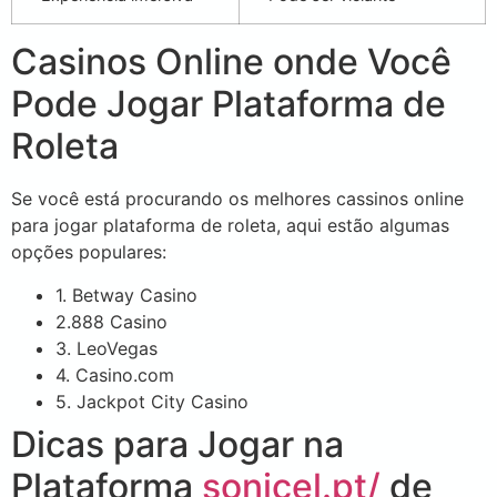
Casinos Online onde Você
Pode Jogar Plataforma de
Roleta
Se você está procurando os melhores cassinos online
para jogar plataforma de roleta, aqui estão algumas
opções populares:
1. Betway Casino
2.888 Casino
3. LeoVegas
4. Casino.com
5. Jackpot City Casino
Dicas para Jogar na
Plataforma
sonicel.pt/
de