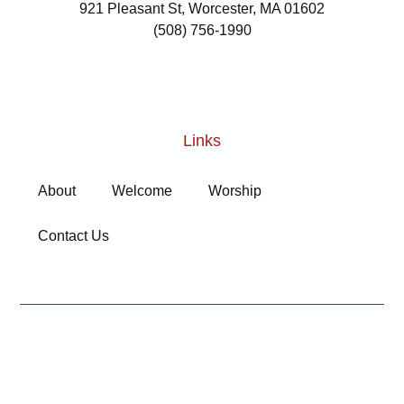
921 Pleasant St, Worcester, MA 01602
(508) 756-1990
Links
About
Welcome
Worship
Contact Us