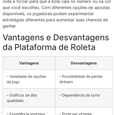
roda e torcer para que a bola caia no número ou na cor
que você escolheu. Com diferentes opções de apostas
disponíveis, os jogadores podem experimentar
estratégias diferentes para aumentar suas chances de
ganhar.
Vantagens e Desvantagens
da Plataforma de Roleta
Vantagens
Desvantagens
– Variedade de opções
– Possibilidade de perder
de jogo
dinheiro
– Gráficos de alta
– Dependência da sorte
qualidade
– Experiência imersiva
– Pode ser viciante