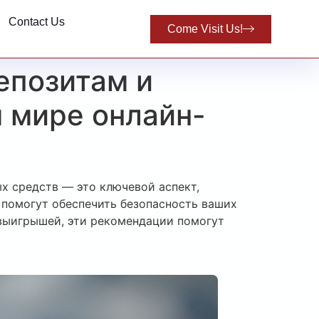
Contact Us
Come Visit Us!
епозитам и
м мире онлайн-
ых средств — это ключевой аспект,
 помогут обеспечить безопасность ваших
д выигрышей, эти рекомендации помогут