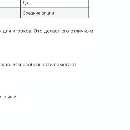
Да
Средние опции
я для игроков. Это делает его отличным
оков. Эти особенности помогают
игрыши.