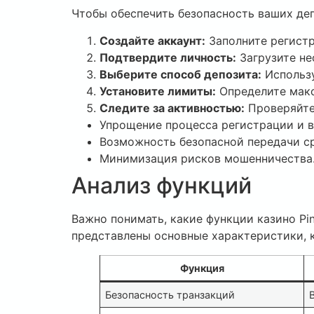
Чтобы обеспечить безопасность ваших деп
Создайте аккаунт:
Заполните регистр
Подтвердите личность:
Загрузите не
Выберите способ депозита:
Использу
Установите лимиты:
Определите макс
Следите за активностью:
Проверяйте
Упрощение процесса регистрации и 
Возможность безопасной передачи ср
Минимизация рисков мошенничества
Анализ функций
Важно понимать, какие функции казино P
представлены основные характеристики, 
Функция
Безопасность транзакций