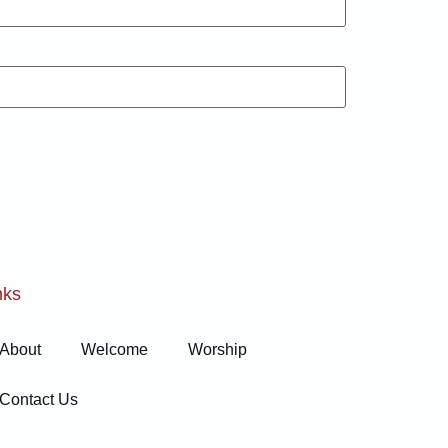
nks
About
Welcome
Worship
Contact Us