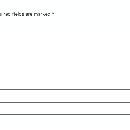
uired fields are marked
*