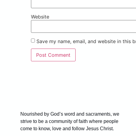
Website
Save my name, email, and website in this b
Nourished by God’s word and sacraments, we
strive to be a community of faith where people
come to know, love and follow Jesus Christ.