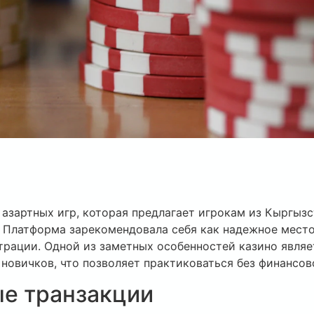
 азартных игр, которая предлагает игрокам из Кыргыз
. Платформа зарекомендовала себя как надежное мест
трации. Одной из заметных особенностей казино являе
новичков, что позволяет практиковаться без финансов
ые транзакции