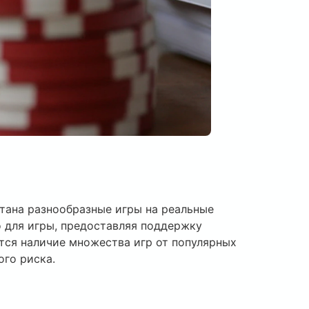
стана разнообразные игры на реальные
о для игры, предоставляя поддержку
тся наличие множества игр от популярных
ого риска.