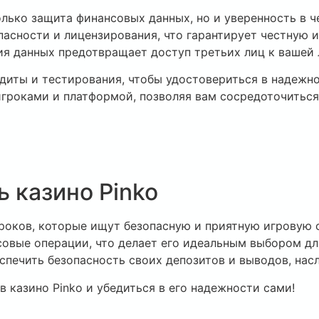
лько защита финансовых данных, но и уверенность в че
асности и лицензирования, что гарантирует честную и
я данных предотвращает доступ третьих лиц к вашей
удиты и тестирования, чтобы удостовериться в надежно
роками и платформой, позволяя вам сосредоточиться н
 казино Pinko
гроков, которые ищут безопасную и приятную игровую с
овые операции, что делает его идеальным выбором для
печить безопасность своих депозитов и выводов, насл
 казино Pinko и убедиться в его надежности сами!