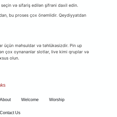
in və sifariş edilən şifrəni daxil edin.
ndan, bu proses çox önəmlidir. Qeydiyyatdan
ar üçün məhsuldar və təhlükəsizdir. Pin up
n çox oynananlar slotlar, live kimi qruplar və
xsus olun.
nks
About
Welcome
Worship
Contact Us