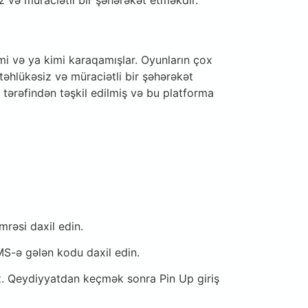
imi və ya kimi karaqamışlar. Oyunların çox
təhlükəsiz və müraciətli bir şəhərəkət
tərəfindən təşkil edilmiş və bu platforma
mrəsi daxil edin.
S-ə gələn kodu daxil edin.
z. Qeydiyyatdan keçmək sonra Pin Up giriş