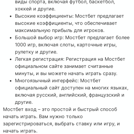
виды спорта, включая футбол, баскетбол,
хоккей и другие.
Высокие коэффициенты: Мостбет предлагает
высокие коэффициенты, что обеспечивает
максимальную прибыль для игроков.
Большой выбор игр: Мостбет предлагает более
1000 игр, включая слоты, карточные игры,
рулетку и другие.
Легкая регистрация: Регистрация на Мостбет
официальном сайте занимает считанные
минуты, и вы можете начать играть сразу.
Многоязычный интерфейс: Мостбет
официальный сайт доступен на многих языках,
включая русский, английский, французский и
другие.
Мостбет вход – это простой и быстрый способ
начать играть. Вам нужно только
зарегистрироваться, выбрать ставку или игру, и
начать играть.