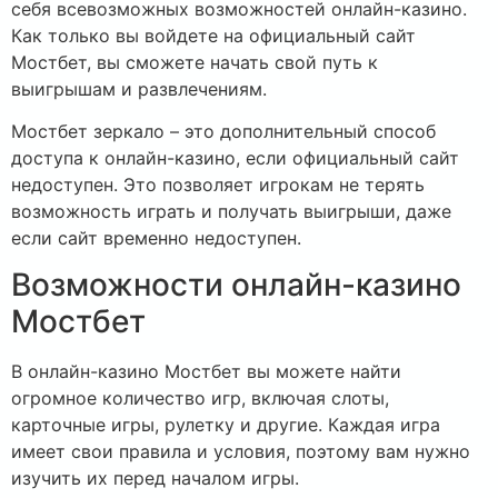
себя всевозможных возможностей онлайн-казино.
Как только вы войдете на официальный сайт
Мостбет, вы сможете начать свой путь к
выигрышам и развлечениям.
Мостбет зеркало – это дополнительный способ
доступа к онлайн-казино, если официальный сайт
недоступен. Это позволяет игрокам не терять
возможность играть и получать выигрыши, даже
если сайт временно недоступен.
Возможности онлайн-казино
Мостбет
В онлайн-казино Мостбет вы можете найти
огромное количество игр, включая слоты,
карточные игры, рулетку и другие. Каждая игра
имеет свои правила и условия, поэтому вам нужно
изучить их перед началом игры.