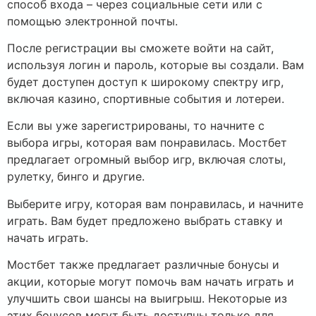
способ входа – через социальные сети или с
помощью электронной почты.
После регистрации вы сможете войти на сайт,
используя логин и пароль, которые вы создали. Вам
будет доступен доступ к широкому спектру игр,
включая казино, спортивные события и лотереи.
Если вы уже зарегистрированы, то начните с
выбора игры, которая вам понравилась. Мостбет
предлагает огромный выбор игр, включая слоты,
рулетку, бинго и другие.
Выберите игру, которая вам понравилась, и начните
играть. Вам будет предложено выбрать ставку и
начать играть.
Мостбет также предлагает различные бонусы и
акции, которые могут помочь вам начать играть и
улучшить свои шансы на выигрыш. Некоторые из
этих бонусов могут быть доступны только для