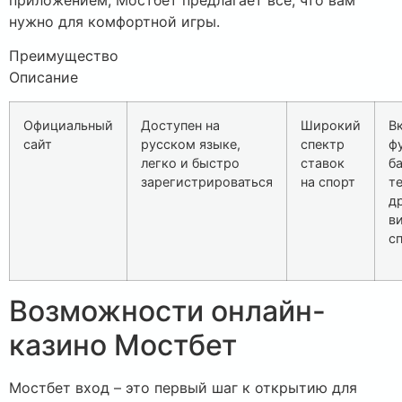
нужно для комфортной игры.
Преимущество
Описание
Официальный
Доступен на
Широкий
В
сайт
русском языке,
спектр
ф
легко и быстро
ставок
б
зарегистрироваться
на спорт
т
д
в
с
Возможности онлайн-
казино Мостбет
Мостбет вход – это первый шаг к открытию для