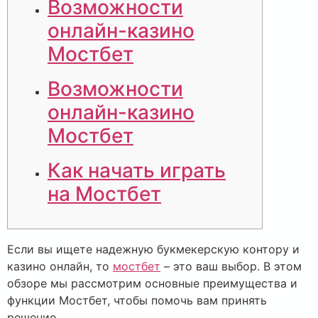
Возможности
онлайн-казино
Мостбет
Возможности
онлайн-казино
Мостбет
Как начать играть
на Мостбет
Если вы ищете надежную букмекерскую контору и
казино онлайн, то
мостбет
– это ваш выбор. В этом
обзоре мы рассмотрим основные преимущества и
функции Мостбет, чтобы помочь вам принять
решение.