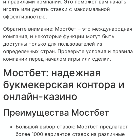
и правилами компании. Это поможет вам начать
играть или делать ставки с максимальной
эффективностью.
Обратите внимание: Мостбет – это международная
компания, и некоторые функции могут быть
доступны только для пользователей из
определенных стран. Проверьте условия и правила
компании перед началом игры или сделки.
Мостбет: надежная
букмекерская контора и
онлайн-казино
Преимущества Мостбет
Большой выбор ставок: Мостбет предлагает
более 1000 вариантов ставок на различные