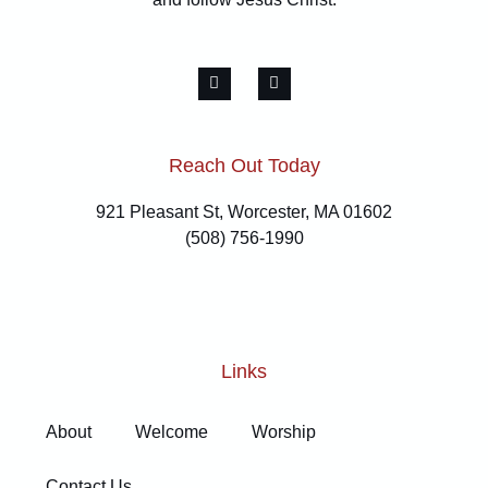
Reach Out Today
921 Pleasant St, Worcester, MA 01602
(508) 756-1990
Links
About
Welcome
Worship
Contact Us