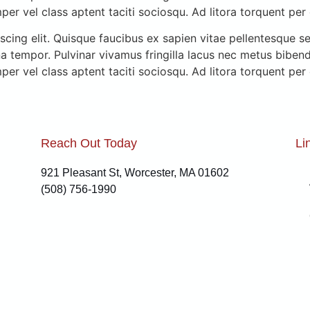
mper vel class aptent taciti sociosqu. Ad litora torquent pe
cing elit. Quisque faucibus ex sapien vitae pellentesque sem
a tempor. Pulvinar vivamus fringilla lacus nec metus biben
mper vel class aptent taciti sociosqu. Ad litora torquent pe
Reach Out Today
Li
921 Pleasant St, Worcester, MA 01602
(508) 756-1990