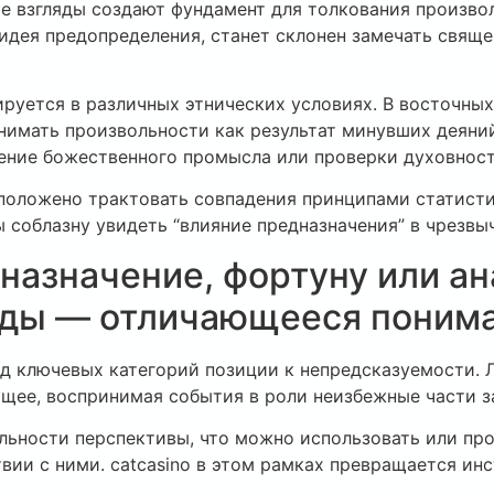
е взгляды создают фундамент для толкования произвол
 идея предопределения, станет склонен замечать свящ
ируется в различных этнических условиях. В восточны
нимать произвольности как результат минувших деяни
ение божественного промысла или проверки духовност
положено трактовать совпадения принципами статистик
 соблазну увидеть “влияние предназначения” в чрезв
назначение, фортуну или ан
яды — отличающееся понима
д ключевых категорий позиции к непредсказуемости. Л
ящее, воспринимая события в роли неизбежные части з
льности перспективы, что можно использовать или пр
ствии с ними. catcasino в этом рамках превращается и