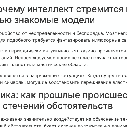
очему интеллект стремится
щью знакомые модели
койство от неопределенности и беспорядка. Мозг неп
ля подобного требуется фантазировать иллюзорные св
 и периодически интуитивно. кэт казино проявляется
ваний. Непредсказуемое происшествие получает инте
фект планет или мистические области.
оявляется в напряженных ситуациях. Когда существов
и символы, могущие восстановить переживание власт
ика: как прошлые происшес
 стечений обстоятельств
еживания значительно воздействует на объяснение те
ий обстоятельств, будет склонен положительно поним