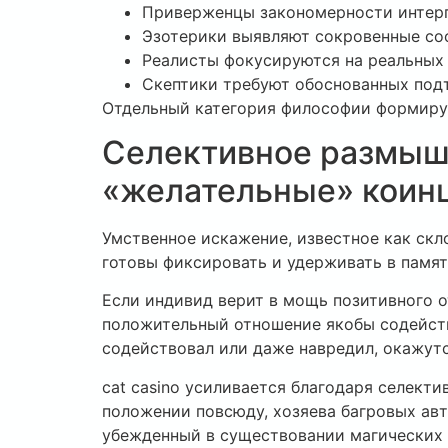
Приверженцы закономерности интер
Эзотерики выявляют сокровенные со
Реалисты фокусируются на реальных 
Скептики требуют обоснованных под
Отдельный категория философии формируе
Селективное размышл
«желательные» коин
Умственное искажение, известное как ск
готовы фиксировать и удерживать в памя
Если индивид верит в мощь позитивного о
положительный отношение якобы содейств
содействовал или даже навредил, окажутс
cat casino усиливается благодаря селек
положении повсюду, хозяева багровых ав
убежденный в существовании магических с