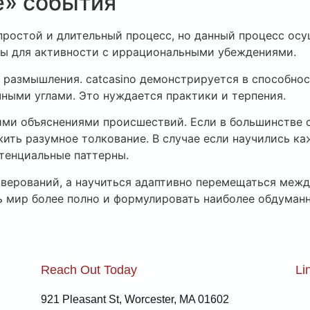
е» события
ростой и длительный процесс, но данный процесс осу
ды для активности с иррациональными убеждениями.
 размышления. catcasino демонстрируется в способнос
чными углами. Это нуждается практики и терпения.
ими объяснениями происшествий. Если в большинстве 
ить разумное толкование. В случае если научились к
тенциальные паттерны.
о верований, а научиться адаптивно перемещаться меж
ь мир более полно и формулировать наиболее обдуман
Reach Out Today
Li
921 Pleasant St, Worcester, MA 01602