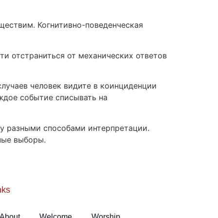
ществим. Когнитивно-поведенческая
ти отстраниться от механических ответов
случаев человек видите в коинциденции
аждое событие списывать на
ду разными способами интерпретации.
ные выборы.
nks
About
Welcome
Worship