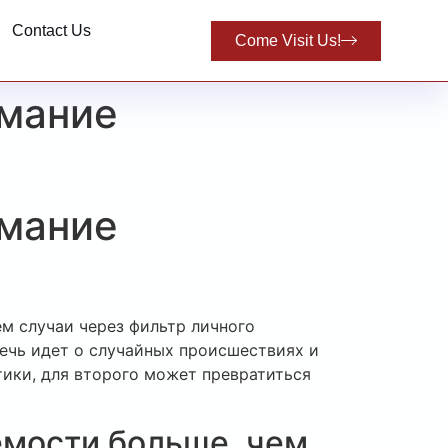
Contact Us
Come Visit Us!
имание
имание
м случаи через фильтр личного
ечь идет о случайных происшествиях и
тики, для второго может превратиться
емости больше, чем