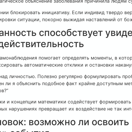
магическое объяснение заболевания причинила людям 
ии блокировать инициативу. Если индивид твердо вери
ировки ситуации, покорно выжидая наставлений от бо
нность способствует увидет
действительность
самонаблюдения помогает определять моменты, в кото
ксировать автоматические отклики и остановки накан
 над личностью. Полезно регулярно формулировать про
ен ли я объяснить подобное факт крайне доступным ме
ов?”
ки и концепции математики содействует формировать 
ных нарушениях превращает их воздействие не так ин
овок: возможно ли освоить