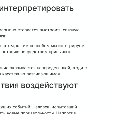
 интерпретировать
рерывно старается выстроить связную
язи.
 в этом, каким способом мы интегрируем
рпретацию посредством привычные
ание оказывается неопределенной, люди с
и касательно развивающимся.
твия воздействуют
кущих событий. Человек, испытавший
ать новые произвольности. Напротив,