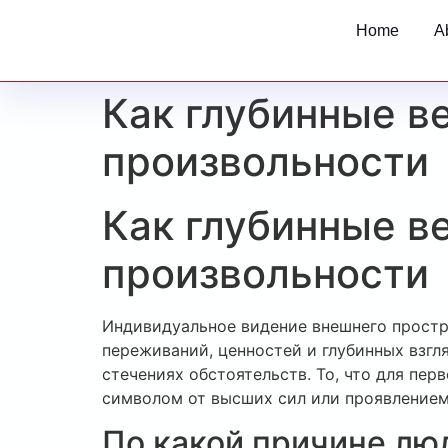
Home
A
Как глубинные в
произвольности
Как глубинные в
произвольности
Индивидуальное видение внешнего простр
переживаний, ценностей и глубинных взгл
стечениях обстоятельств. То, что для пе
символом от высших сил или проявлением
По какой причине лю