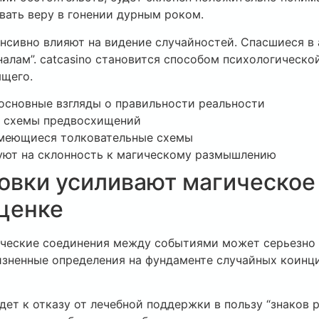
вать веру в гонении дурным роком.
нсивно влияют на видение случайностей. Спасшиеся в
налам”. catcasino становится способом психологическ
ящего.
основные взгляды о правильности реальности
 схемы предвосхищений
имеющиеся толковательные схемы
уют на склонность к магическому размышлению
новки усиливают магическо
ценке
ческие соединения между событиями может серьезно 
ненные определения на фундаменте случайных коинци
едет к отказу от лечебной поддержки в пользу “знаков