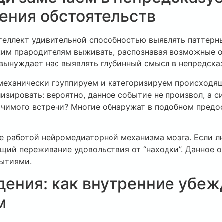
ения обстоятельств
еллект удивительной способностью выявлять паттерны 
им прародителям выживать, распознавая возможные о
 вынуждает нас выявлять глубинный смысл в непредска
к механически группируем и категоризируем происходя
изировать: вероятно, данное событие не произвол, а с
чимого встречи? Многие обнаружат в подобном предо
е работой нейромедиаторной механизма мозга. Если 
щий переживание удовольствия от “находки”. Данное 
бытиями.
дения: как внутренние убе
м