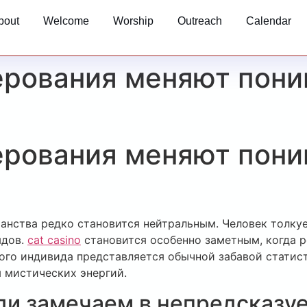
bout
Welcome
Worship
Outreach
Calendar
ерования меняют пон
ерования меняют пон
анства редко становится нейтральным. Человек толкуе
ядов.
cat casino
становится особенно заметным, когда р
рвого индивида представляется обычной забавой статис
 мистических энергий.
ди замечаем в непредсказу