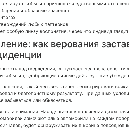
претируют события причинно-следственными отношен
общения и образные значения
итогах
тверждений любых паттернов
т особую линзу восприятия, через что индивид глядит
ение: как верования заста
циденции
лонность подтверждения, вынуждает человека селектив
ти события, одобряющие личные действующие убеждени
тношения, такой человек станет регистрировать всякий
овал к благоприятному результату. При данных услови
я забываться или объясняться.
тивности внимания. Находящиеся в положении дамы нач
томобилей замечают алые автомобили на каждом повор
игналов, будет обнаруживать их в крайне повседневны