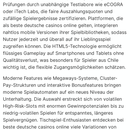
Prüfungen durch unabhängige Testlabore wie eCOGRA
oder iTech Labs, die faire Auszahlungsquoten und
zufällige Spielergebnisse zertifizieren. Plattformen, die
als beste deutsche casinos online gelten, integrieren
nahtlos mobile Versionen ihrer Spielbibliotheken, sodass
Nutzer jederzeit und überall auf ihr Lieblingsspiel
zugreifen können. Die HTML5-Technologie ermöglicht
flüssiges Gameplay auf Smartphones und Tablets ohne
Qualitätsverlust, was besonders für Spieler aus Chile
wichtig ist, die flexible Zugangsmöglichkeiten schätzen.
Moderne Features wie Megaways-Systeme, Cluster-
Pay-Strukturen und interaktive Bonusfeatures bringen
moderne Spielautomaten auf ein neues Niveau der
Unterhaltung. Die Auswahl erstreckt sich von volatilen
High-Risk-Slots mit enormen Gewinnpotenzialen bis zu
niedrig-volatilen Spielen für entspanntes, längeres
Spielvergnügen. Tischspiel-Enthusiasten entdecken bei
beste deutsche casinos online viele Variationen von