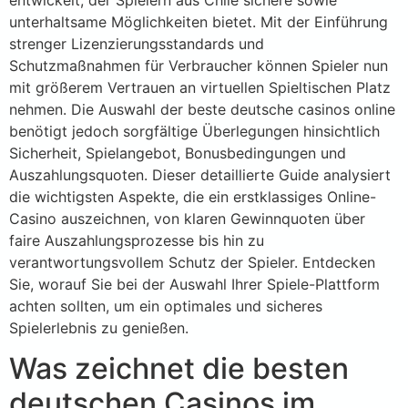
entwickelt, der Spielern aus Chile sichere sowie
unterhaltsame Möglichkeiten bietet. Mit der Einführung
strenger Lizenzierungsstandards und
Schutzmaßnahmen für Verbraucher können Spieler nun
mit größerem Vertrauen an virtuellen Spieltischen Platz
nehmen. Die Auswahl der beste deutsche casinos online
benötigt jedoch sorgfältige Überlegungen hinsichtlich
Sicherheit, Spielangebot, Bonusbedingungen und
Auszahlungsquoten. Dieser detaillierte Guide analysiert
die wichtigsten Aspekte, die ein erstklassiges Online-
Casino auszeichnen, von klaren Gewinnquoten über
faire Auszahlungsprozesse bis hin zu
verantwortungsvollem Schutz der Spieler. Entdecken
Sie, worauf Sie bei der Auswahl Ihrer Spiele-Plattform
achten sollten, um ein optimales und sicheres
Spielerlebnis zu genießen.
Was zeichnet die besten
deutschen Casinos im