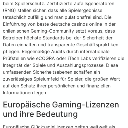
beim Spielerschutz. Zertifizierte Zufallsgeneratoren
(RNG) stellen sicher, dass alle Spielergebnisse
tatsächlich zufällig und manipulationsfrei sind. Die
Einführung von beste deutsche casinos online in der
chilenischen Gaming-Community setzt voraus, dass
Betreiber höchste Standards bei der Sicherheit der
Daten einhalten und transparente Geschäftspraktiken
pflegen. Regelmäßige Audits durch internationale
Prüfstellen wie eCOGRA oder iTech Labs verifizieren die
Integrität der Spiele und Auszahlungsprozesse. Diese
umfassenden Sicherheitsebenen schaffen ein
zuverlässiges Spielumfeld für Spieler, die großen Wert
auf den Schutz ihrer persönlichen und finanziellen
Informationen legen.
Europäische Gaming-Lizenzen
und ihre Bedeutung
Europäische Glücksspiellizenzen gelten weltweit als