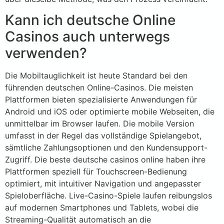
Kann ich deutsche Online
Casinos auch unterwegs
verwenden?
Die Mobiltauglichkeit ist heute Standard bei den
führenden deutschen Online-Casinos. Die meisten
Plattformen bieten spezialisierte Anwendungen für
Android und iOS oder optimierte mobile Webseiten, die
unmittelbar im Browser laufen. Die mobile Version
umfasst in der Regel das vollständige Spielangebot,
sämtliche Zahlungsoptionen und den Kundensupport-
Zugriff. Die beste deutsche casinos online haben ihre
Plattformen speziell für Touchscreen-Bedienung
optimiert, mit intuitiver Navigation und angepasster
Spieloberfläche. Live-Casino-Spiele laufen reibungslos
auf modernen Smartphones und Tablets, wobei die
Streaming-Qualität automatisch an die