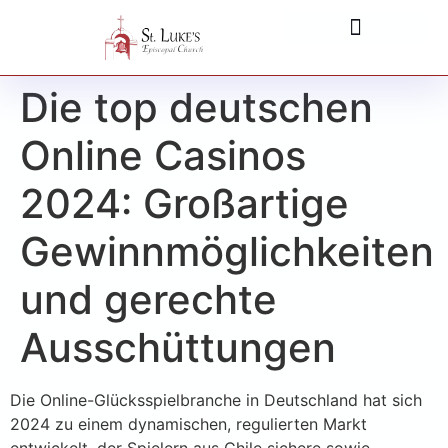
Die top deutschen
Online Casinos
2024: Großartige
Gewinnmöglichkeiten
und gerechte
Ausschüttungen
Die Online-Glücksspielbranche in Deutschland hat sich
2024 zu einem dynamischen, regulierten Markt