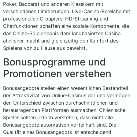
Poker, Baccarat und anderen Klassikern mit
verschiedenen Limitierungen. Live-Casino-Bereiche mit
professionellen Croupiers, HD-Streaming und
Chatfunktionen schaffen eine soziale Komponente, die
das Online-Spielerlebnis dem landbasierten Casino
ähnlicher macht und gleichzeitig den Komfort des
Spielens von zu Hause aus bewahrt.
Bonusprogramme und
Promotionen verstehen
Bonusangebote stellen einen wesentlichen Bestandteil
der Attraktivität von Online-Casinos dar und vermögen
den Unterschied zwischen durchschnittlichen und
herausragenden Plattformen ausmachen. Chilenische
Spieler sollten jedoch verstehen, dass nicht alle
Bonusangebote automatisch vorteilhaft sind. Die
Qualität eines Bonusangebots ist entscheidend