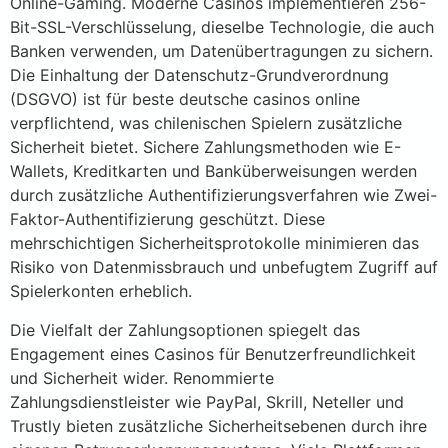
Online-Gaming. Moderne Casinos implementieren 256-
Bit-SSL-Verschlüsselung, dieselbe Technologie, die auch
Banken verwenden, um Datenübertragungen zu sichern.
Die Einhaltung der Datenschutz-Grundverordnung
(DSGVO) ist für beste deutsche casinos online
verpflichtend, was chilenischen Spielern zusätzliche
Sicherheit bietet. Sichere Zahlungsmethoden wie E-
Wallets, Kreditkarten und Banküberweisungen werden
durch zusätzliche Authentifizierungsverfahren wie Zwei-
Faktor-Authentifizierung geschützt. Diese
mehrschichtigen Sicherheitsprotokolle minimieren das
Risiko von Datenmissbrauch und unbefugtem Zugriff auf
Spielerkonten erheblich.
Die Vielfalt der Zahlungsoptionen spiegelt das
Engagement eines Casinos für Benutzerfreundlichkeit
und Sicherheit wider. Renommierte
Zahlungsdienstleister wie PayPal, Skrill, Neteller und
Trustly bieten zusätzliche Sicherheitsebenen durch ihre