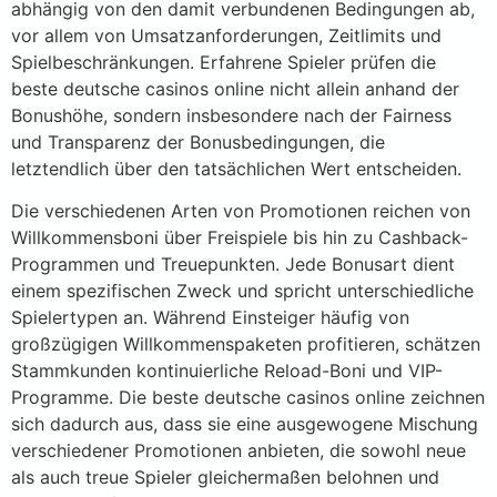
abhängig von den damit verbundenen Bedingungen ab,
vor allem von Umsatzanforderungen, Zeitlimits und
Spielbeschränkungen. Erfahrene Spieler prüfen die
beste deutsche casinos online nicht allein anhand der
Bonushöhe, sondern insbesondere nach der Fairness
und Transparenz der Bonusbedingungen, die
letztendlich über den tatsächlichen Wert entscheiden.
Die verschiedenen Arten von Promotionen reichen von
Willkommensboni über Freispiele bis hin zu Cashback-
Programmen und Treuepunkten. Jede Bonusart dient
einem spezifischen Zweck und spricht unterschiedliche
Spielertypen an. Während Einsteiger häufig von
großzügigen Willkommenspaketen profitieren, schätzen
Stammkunden kontinuierliche Reload-Boni und VIP-
Programme. Die beste deutsche casinos online zeichnen
sich dadurch aus, dass sie eine ausgewogene Mischung
verschiedener Promotionen anbieten, die sowohl neue
als auch treue Spieler gleichermaßen belohnen und