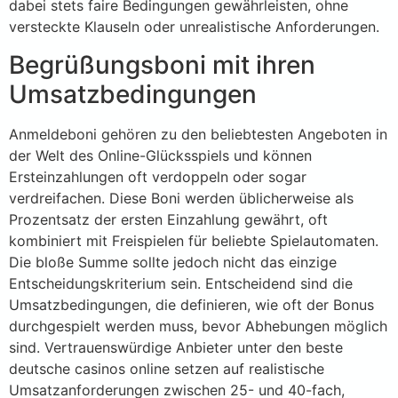
dabei stets faire Bedingungen gewährleisten, ohne
versteckte Klauseln oder unrealistische Anforderungen.
Begrüßungsboni mit ihren
Umsatzbedingungen
Anmeldeboni gehören zu den beliebtesten Angeboten in
der Welt des Online-Glücksspiels und können
Ersteinzahlungen oft verdoppeln oder sogar
verdreifachen. Diese Boni werden üblicherweise als
Prozentsatz der ersten Einzahlung gewährt, oft
kombiniert mit Freispielen für beliebte Spielautomaten.
Die bloße Summe sollte jedoch nicht das einzige
Entscheidungskriterium sein. Entscheidend sind die
Umsatzbedingungen, die definieren, wie oft der Bonus
durchgespielt werden muss, bevor Abhebungen möglich
sind. Vertrauenswürdige Anbieter unter den beste
deutsche casinos online setzen auf realistische
Umsatzanforderungen zwischen 25- und 40-fach,