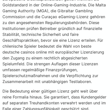
Goldstandard in der Online-Gaming-Industrie. Die Malta
Gaming Authority (MGA), die Gibraltar Gambling
Commission und die Curaçao eGaming-Lizenz gehören
zu den angesehensten Regulierungsbehörden. Diese
Institutionen prüfen Betreiber gründlich auf finanzielle
Stabilität, technische Sicherheit und faire
Geschäftspraktiken, bevor sie eine Lizenz erteilen. Für
chilenische Spieler bedeutet die Wahl von beste
deutsche casinos online mit europäischer Lizenzierung
den Zugang zu einem rechtlich abgesicherten
Spielumfeld. Die strengen Auflagen dieser Lizenzen
umfassen regelmäßige Finanzprüfungen,
Spielerschutzmaßnahmen und die Verpflichtung zur
Zusammenarbeit mit unabhängigen Testlaboren.
Die Bedeutung einer gültigen Lizenz geht weit über
reine Formalia hinaus. Sie garantiert, dass Kundengelder
auf separaten Treuhandkonten verwahrt werden und im
Falle einer Zahlungsunfähigkeit geschützt sind.