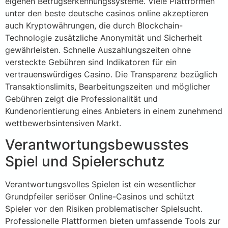
eigenen Betrugserkennungssysteme. Viele Plattformen
unter den beste deutsche casinos online akzeptieren
auch Kryptowährungen, die durch Blockchain-
Technologie zusätzliche Anonymität und Sicherheit
gewährleisten. Schnelle Auszahlungszeiten ohne
versteckte Gebühren sind Indikatoren für ein
vertrauenswürdiges Casino. Die Transparenz bezüglich
Transaktionslimits, Bearbeitungszeiten und möglicher
Gebühren zeigt die Professionalität und
Kundenorientierung eines Anbieters in einem zunehmend
wettbewerbsintensiven Markt.
Verantwortungsbewusstes
Spiel und Spielerschutz
Verantwortungsvolles Spielen ist ein wesentlicher
Grundpfeiler seriöser Online-Casinos und schützt
Spieler vor den Risiken problematischer Spielsucht.
Professionelle Plattformen bieten umfassende Tools zur