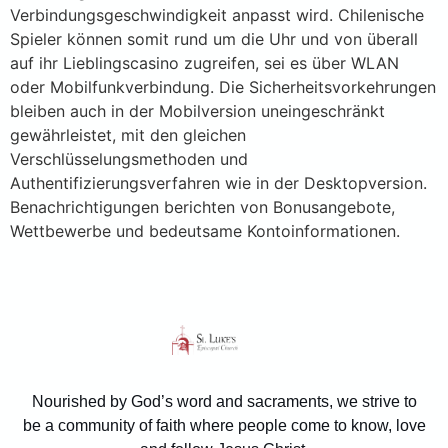
Verbindungsgeschwindigkeit anpasst wird. Chilenische
Spieler können somit rund um die Uhr und von überall
auf ihr Lieblingscasino zugreifen, sei es über WLAN
oder Mobilfunkverbindung. Die Sicherheitsvorkehrungen
bleiben auch in der Mobilversion uneingeschränkt
gewährleistet, mit den gleichen
Verschlüsselungsmethoden und
Authentifizierungsverfahren wie in der Desktopversion.
Benachrichtigungen berichten von Bonusangebote,
Wettbewerbe und bedeutsame Kontoinformationen.
Nourished by God’s word and sacraments, we strive to
be a community of faith where people come to know, love