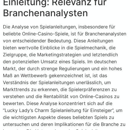
Einleitung: Relevanz für
Branchenanalysten
Die Analyse von Spielanleitungen, insbesondere für
beliebte Online-Casino-Spiele, ist für Branchenanalysten
von entscheidender Bedeutung. Diese Anleitungen
bieten wertvolle Einblicke in die Spielmechanik, die
Zielgruppe, die Marketingstrategien und letztendlich
den potenziellen Umsatz eines Spiels. Im deutschen
Markt, der durch strenge Regulierungen und ein hohes
Maß an Wettbewerb gekennzeichnet ist, ist das
Verständnis der Spielanleitungen unerlässlich, um
Markttrends zu erkennen, die Spielerpräferenzen zu
verstehen und die Rentabilität von Online-Casinos zu
bewerten. Diese Analyse konzentriert sich auf die
“Lucky Lady’s Charm Spielanleitung für Einsteiger”, um
die wichtigsten Aspekte dieses beliebten Spiels zu
untersuchen und deren Implikationen für die Branche zu