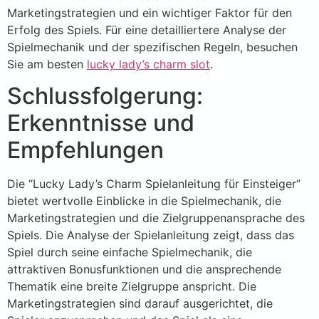
Marketingstrategien und ein wichtiger Faktor für den
Erfolg des Spiels. Für eine detailliertere Analyse der
Spielmechanik und der spezifischen Regeln, besuchen
Sie am besten
lucky lady’s charm slot
.
Schlussfolgerung:
Erkenntnisse und
Empfehlungen
Die “Lucky Lady’s Charm Spielanleitung für Einsteiger”
bietet wertvolle Einblicke in die Spielmechanik, die
Marketingstrategien und die Zielgruppenansprache des
Spiels. Die Analyse der Spielanleitung zeigt, dass das
Spiel durch seine einfache Spielmechanik, die
attraktiven Bonusfunktionen und die ansprechende
Thematik eine breite Zielgruppe anspricht. Die
Marketingstrategien sind darauf ausgerichtet, die