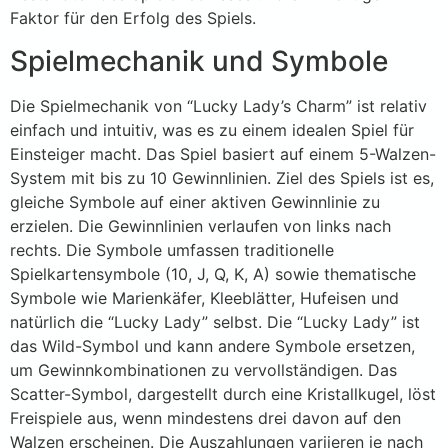
Faktor für den Erfolg des Spiels.
Spielmechanik und Symbole
Die Spielmechanik von “Lucky Lady’s Charm” ist relativ
einfach und intuitiv, was es zu einem idealen Spiel für
Einsteiger macht. Das Spiel basiert auf einem 5-Walzen-
System mit bis zu 10 Gewinnlinien. Ziel des Spiels ist es,
gleiche Symbole auf einer aktiven Gewinnlinie zu
erzielen. Die Gewinnlinien verlaufen von links nach
rechts. Die Symbole umfassen traditionelle
Spielkartensymbole (10, J, Q, K, A) sowie thematische
Symbole wie Marienkäfer, Kleeblätter, Hufeisen und
natürlich die “Lucky Lady” selbst. Die “Lucky Lady” ist
das Wild-Symbol und kann andere Symbole ersetzen,
um Gewinnkombinationen zu vervollständigen. Das
Scatter-Symbol, dargestellt durch eine Kristallkugel, löst
Freispiele aus, wenn mindestens drei davon auf den
Walzen erscheinen. Die Auszahlungen variieren je nach