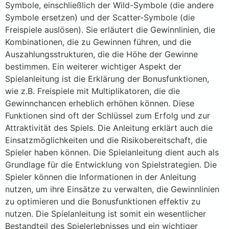
Symbole, einschließlich der Wild-Symbole (die andere
Symbole ersetzen) und der Scatter-Symbole (die
Freispiele auslösen). Sie erläutert die Gewinnlinien, die
Kombinationen, die zu Gewinnen führen, und die
Auszahlungsstrukturen, die die Höhe der Gewinne
bestimmen. Ein weiterer wichtiger Aspekt der
Spielanleitung ist die Erklärung der Bonusfunktionen,
wie z.B. Freispiele mit Multiplikatoren, die die
Gewinnchancen erheblich erhöhen können. Diese
Funktionen sind oft der Schlüssel zum Erfolg und zur
Attraktivität des Spiels. Die Anleitung erklärt auch die
Einsatzmöglichkeiten und die Risikobereitschaft, die
Spieler haben können. Die Spielanleitung dient auch als
Grundlage für die Entwicklung von Spielstrategien. Die
Spieler können die Informationen in der Anleitung
nutzen, um ihre Einsätze zu verwalten, die Gewinnlinien
zu optimieren und die Bonusfunktionen effektiv zu
nutzen. Die Spielanleitung ist somit ein wesentlicher
Bestandteil des Spielerlebnisses und ein wichtiger