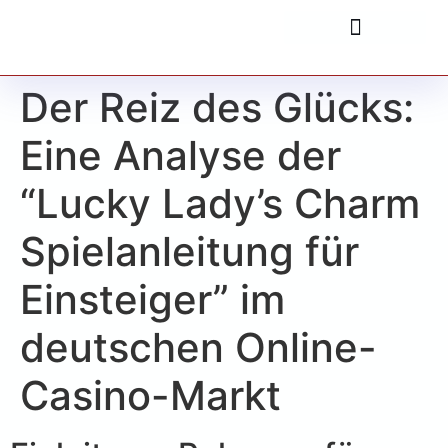
Der Reiz des Glücks:
Eine Analyse der
“Lucky Lady’s Charm
Spielanleitung für
Einsteiger” im
deutschen Online-
Casino-Markt