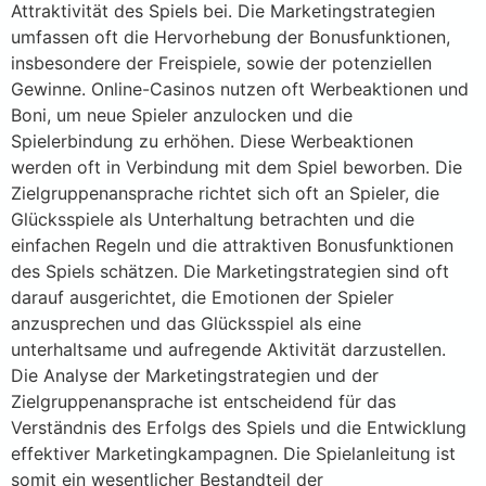
Attraktivität des Spiels bei. Die Marketingstrategien
umfassen oft die Hervorhebung der Bonusfunktionen,
insbesondere der Freispiele, sowie der potenziellen
Gewinne. Online-Casinos nutzen oft Werbeaktionen und
Boni, um neue Spieler anzulocken und die
Spielerbindung zu erhöhen. Diese Werbeaktionen
werden oft in Verbindung mit dem Spiel beworben. Die
Zielgruppenansprache richtet sich oft an Spieler, die
Glücksspiele als Unterhaltung betrachten und die
einfachen Regeln und die attraktiven Bonusfunktionen
des Spiels schätzen. Die Marketingstrategien sind oft
darauf ausgerichtet, die Emotionen der Spieler
anzusprechen und das Glücksspiel als eine
unterhaltsame und aufregende Aktivität darzustellen.
Die Analyse der Marketingstrategien und der
Zielgruppenansprache ist entscheidend für das
Verständnis des Erfolgs des Spiels und die Entwicklung
effektiver Marketingkampagnen. Die Spielanleitung ist
somit ein wesentlicher Bestandteil der