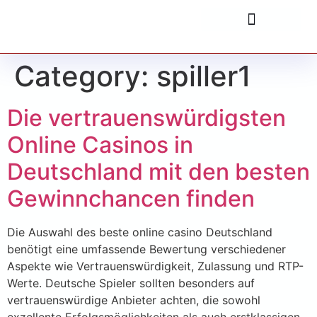
Category:
spiller1
Die vertrauenswürdigsten
Online Casinos in
Deutschland mit den besten
Gewinnchancen finden
Die Auswahl des beste online casino Deutschland
benötigt eine umfassende Bewertung verschiedener
Aspekte wie Vertrauenswürdigkeit, Zulassung und RTP-
Werte. Deutsche Spieler sollten besonders auf
vertrauenswürdige Anbieter achten, die sowohl