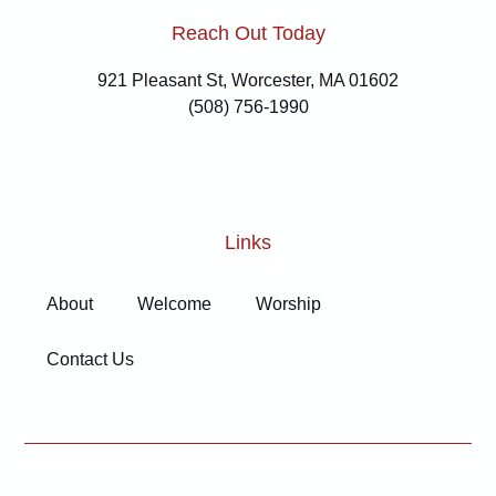
Reach Out Today
921 Pleasant St, Worcester, MA 01602
(508) 756-1990
Links
About
Welcome
Worship
Contact Us