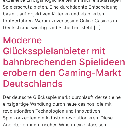
exzellente Erfolgsmöglichkeiten als auch erstklassigen
Spielerschutz bieten. Eine durchdachte Entscheidung
basiert auf objektiven Kriterien und etablierten
Prüfverfahren. Warum zuverlässige Online Casinos in
Deutschland wichtig sind Sicherheit steht […]
Moderne
Glücksspielanbieter mit
bahnbrechenden Spielideen
erobern den Gaming-Markt
Deutschlands
Der deutsche Glücksspielmarkt durchläuft derzeit eine
einzigartige Wandlung durch neue casinos, die mit
revolutionären Technologien und innovativen
Spielkonzepten die Industrie revolutionieren. Diese
Anbieter bringen frischen Wind in eine klassisch